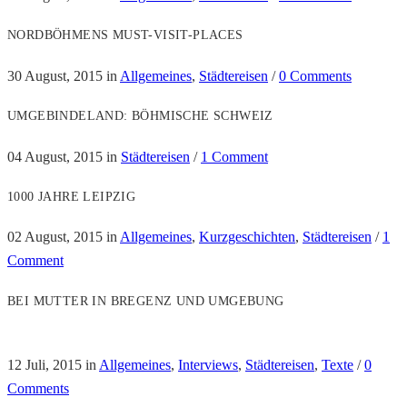
NORDBÖHMENS MUST-VISIT-PLACES
30 August, 2015
in
Allgemeines
,
Städtereisen
/
0 Comments
UMGEBINDELAND: BÖHMISCHE SCHWEIZ
04 August, 2015
in
Städtereisen
/
1 Comment
1000 JAHRE LEIPZIG
02 August, 2015
in
Allgemeines
,
Kurzgeschichten
,
Städtereisen
/
1
Comment
BEI MUTTER IN BREGENZ UND UMGEBUNG
12 Juli, 2015
in
Allgemeines
,
Interviews
,
Städtereisen
,
Texte
/
0
Comments