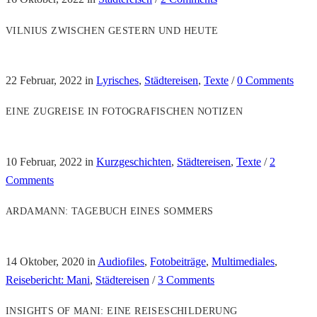
VILNIUS ZWISCHEN GESTERN UND HEUTE
22 Februar, 2022
in
Lyrisches
,
Städtereisen
,
Texte
/
0 Comments
EINE ZUGREISE IN FOTOGRAFISCHEN NOTIZEN
10 Februar, 2022
in
Kurzgeschichten
,
Städtereisen
,
Texte
/
2
Comments
ARDAMANN: TAGEBUCH EINES SOMMERS
14 Oktober, 2020
in
Audiofiles
,
Fotobeiträge
,
Multimediales
,
Reisebericht: Mani
,
Städtereisen
/
3 Comments
INSIGHTS OF MANI: EINE REISESCHILDERUNG