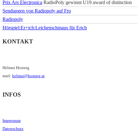
Prix Ars Electronica
RadioPoly gewinnt U19 award of distinction
Sendungen von Radiopoly auf Fro
Radiopoly
Hörspiel:Er+ich:Leichenschmaus für Erich
KONTAKT
Helmut Hostnig
mail:
helmut@hostnig.at
INFOS
Impressum
Datenschutz