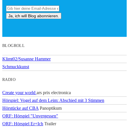
BLOGROLL
Klimt02/Susanne Hammer
Schmuckkunst
RADIO
Create your world
ars prix electronica
Hörspiel: Vogel auf dem Leim: Abschied mit 3 Stimmen
Hörstücke auf CBA
Panoptikum
ORF: Hörspiel "Unvergessen"
ORF: Hörspiel Er+Ich
Trailer