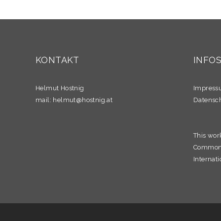
KONTAKT
INFO
Helmut Hostnig
Impres
mail:
helmut@hostnig.at
Datensc
This wor
Commons 
Internati