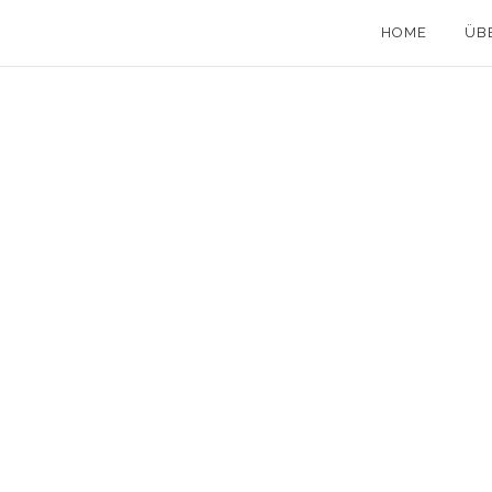
HOME
ÜB
21 April, 2026
in
Allgemeines
,
Kurzgeschichten
0 Comments
REARM EUROPE