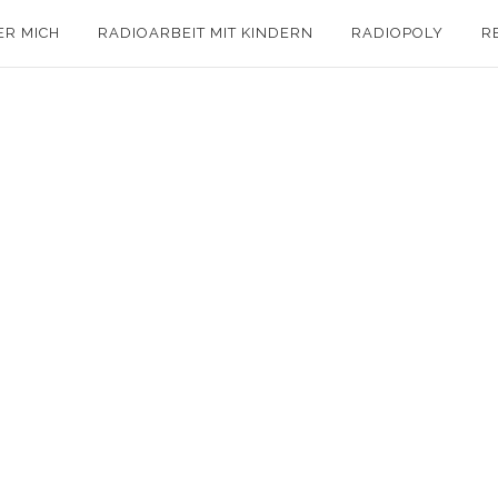
ER MICH
RADIOARBEIT MIT KINDERN
RADIOPOLY
R
/