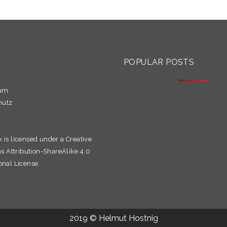
S
POPULAR POSTS
sum
hutz
k is licensed under a
Creative
Attribution-ShareAlike 4.0
onal License.
2019 © Helmut Hostnig