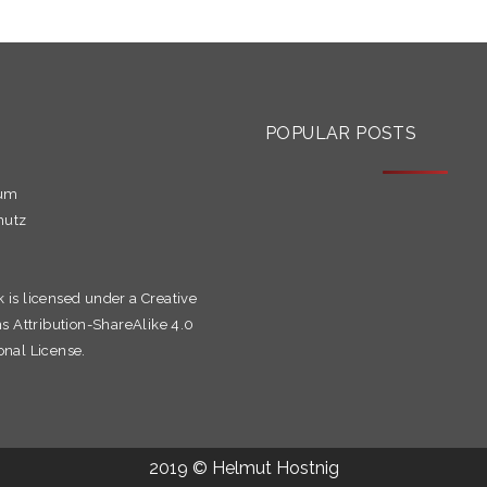
S
POPULAR POSTS
sum
hutz
k is licensed under a
Creative
Attribution-ShareAlike 4.0
onal License.
2019 © Helmut Hostnig