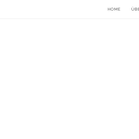
HOME
ÜB
28 Oktober, 2012
in
Städtereisen
/
0 Comment
TALLINN: HISTORISCH UND HIPP