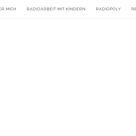
ER MICH
RADIOARBEIT MIT KINDERN
RADIOPOLY
R
s