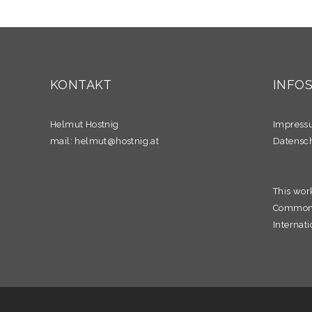
KONTAKT
INFO
Helmut Hostnig
Impres
mail:
helmut@hostnig.at
Datensc
This wor
Commons 
Internati