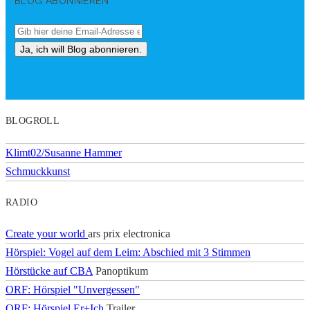
BLOG ABONNIEREN
BLOGROLL
Klimt02/Susanne Hammer
Schmuckkunst
RADIO
Create your world
ars prix electronica
Hörspiel: Vogel auf dem Leim: Abschied mit 3 Stimmen
Hörstücke auf CBA
Panoptikum
ORF: Hörspiel "Unvergessen"
ORF: Hörspiel Er+Ich
Trailer