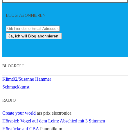
BLOG ABONNIEREN
BLOGROLL
Klimt02/Susanne Hammer
Schmuckkunst
RADIO
Create your world
ars prix electronica
Hörspiel: Vogel auf dem Leim: Abschied mit 3 Stimmen
Hörstücke auf CBA
Panoptikum