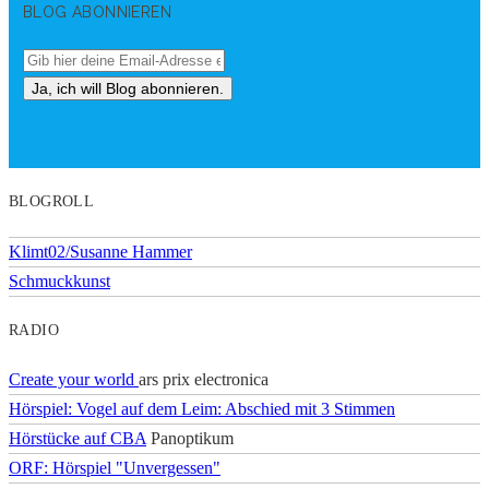
BLOG ABONNIEREN
BLOGROLL
Klimt02/Susanne Hammer
Schmuckkunst
RADIO
Create your world
ars prix electronica
Hörspiel: Vogel auf dem Leim: Abschied mit 3 Stimmen
Hörstücke auf CBA
Panoptikum
ORF: Hörspiel "Unvergessen"