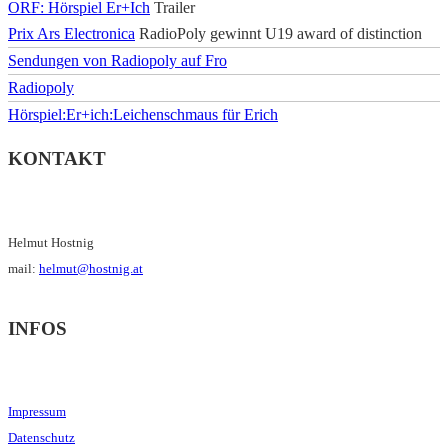
ORF: Hörspiel Er+Ich
Trailer
Prix Ars Electronica
RadioPoly gewinnt U19 award of distinction
Sendungen von Radiopoly auf Fro
Radiopoly
Hörspiel:Er+ich:Leichenschmaus für Erich
KONTAKT
Helmut Hostnig
mail:
helmut@hostnig.at
INFOS
Impressum
Datenschutz