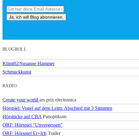
BLOGROLL
Klimt02/Susanne Hammer
Schmuckkunst
RADIO
Create your world
ars prix electronica
Hörspiel: Vogel auf dem Leim: Abschied mit 3 Stimmen
Hörstücke auf CBA
Panoptikum
ORF: Hörspiel "Unvergessen"
ORF: Hörspiel Er+Ich
Trailer