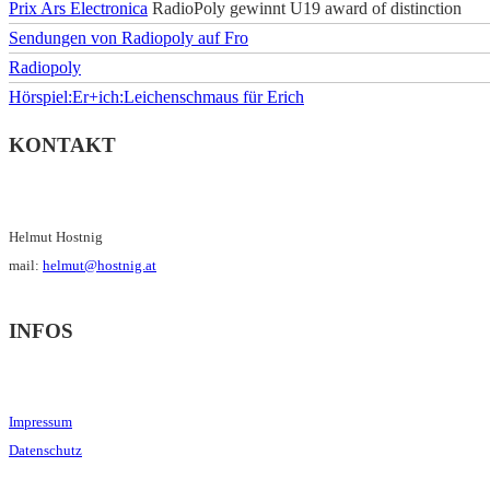
Prix Ars Electronica
RadioPoly gewinnt U19 award of distinction
Sendungen von Radiopoly auf Fro
Radiopoly
Hörspiel:Er+ich:Leichenschmaus für Erich
KONTAKT
Helmut Hostnig
mail:
helmut@hostnig.at
INFOS
Impressum
Datenschutz