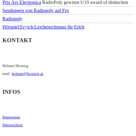
Prix Ars Electronica
RadioPoly gewinnt U19 award of distinction
Sendungen von Radiopoly auf Fro
Radiopoly
Hörspiel:Er+ich:Leichenschmaus für Erich
KONTAKT
Helmut Hostnig
mail:
helmut@hostnig.at
INFOS
Impressum
Datenschutz