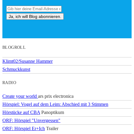
BLOGROLL
Klimt02/Susanne Hammer
Schmuckkunst
RADIO
Create your world
ars prix electronica
Hörspiel: Vogel auf dem Leim: Abschied mit 3 Stimmen
Hörstücke auf CBA
Panoptikum
ORF: Hörspiel "Unvergessen"
ORF: Hörspiel Er+Ich
Trailer