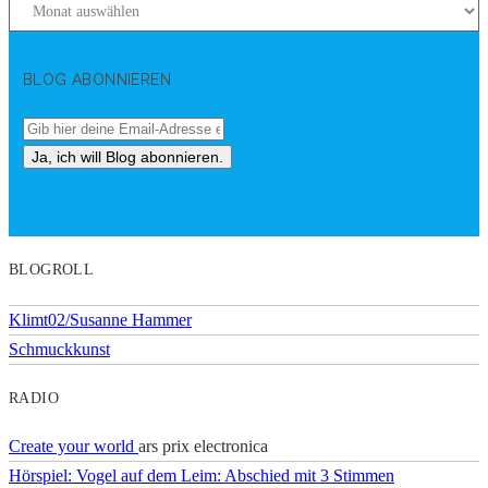
BLOG ABONNIEREN
BLOGROLL
Klimt02/Susanne Hammer
Schmuckkunst
RADIO
Create your world
ars prix electronica
Hörspiel: Vogel auf dem Leim: Abschied mit 3 Stimmen