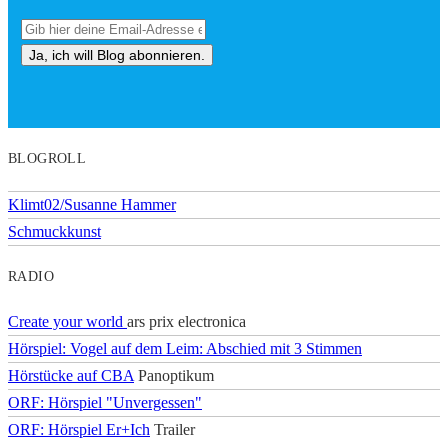
BLOGROLL
Klimt02/Susanne Hammer
Schmuckkunst
RADIO
Create your world
ars prix electronica
Hörspiel: Vogel auf dem Leim: Abschied mit 3 Stimmen
Hörstücke auf CBA
Panoptikum
ORF: Hörspiel "Unvergessen"
ORF: Hörspiel Er+Ich
Trailer