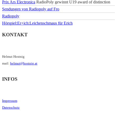
Prix Ars Electronica
RadioPoly gewinnt U19 award of distinction
Sendungen von Radiopoly auf Fro
Radiopoly
Hörspiel:Er+ich:Leichenschmaus für Erich
KONTAKT
Helmut Hostnig
mail:
helmut@hostnig.at
INFOS
Impressum
Datenschutz