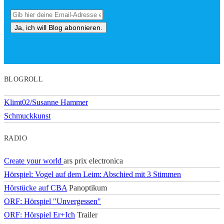
BLOGROLL
Klimt02/Susanne Hammer
Schmuckkunst
RADIO
Create your world
ars prix electronica
Hörspiel: Vogel auf dem Leim: Abschied mit 3 Stimmen
Hörstücke auf CBA
Panoptikum
ORF: Hörspiel "Unvergessen"
ORF: Hörspiel Er+Ich
Trailer