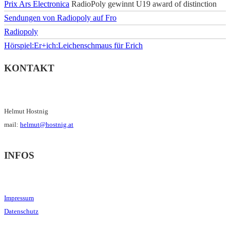
Prix Ars Electronica
RadioPoly gewinnt U19 award of distinction
Sendungen von Radiopoly auf Fro
Radiopoly
Hörspiel:Er+ich:Leichenschmaus für Erich
KONTAKT
Helmut Hostnig
mail:
helmut@hostnig.at
INFOS
Impressum
Datenschutz