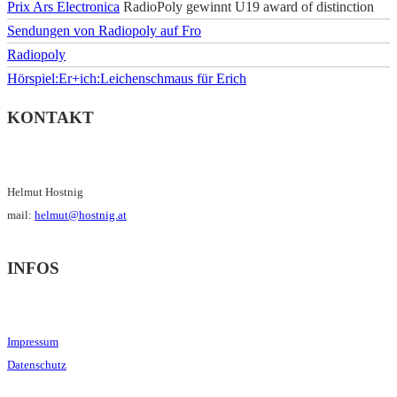
Prix Ars Electronica
RadioPoly gewinnt U19 award of distinction
Sendungen von Radiopoly auf Fro
Radiopoly
Hörspiel:Er+ich:Leichenschmaus für Erich
KONTAKT
Helmut Hostnig
mail:
helmut@hostnig.at
INFOS
Impressum
Datenschutz