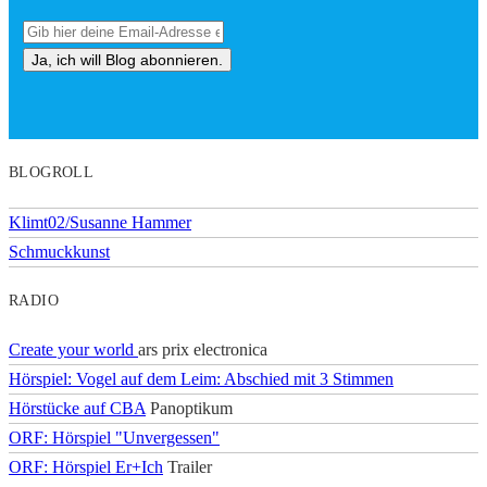
BLOGROLL
Klimt02/Susanne Hammer
Schmuckkunst
RADIO
Create your world
ars prix electronica
Hörspiel: Vogel auf dem Leim: Abschied mit 3 Stimmen
Hörstücke auf CBA
Panoptikum
ORF: Hörspiel "Unvergessen"
ORF: Hörspiel Er+Ich
Trailer