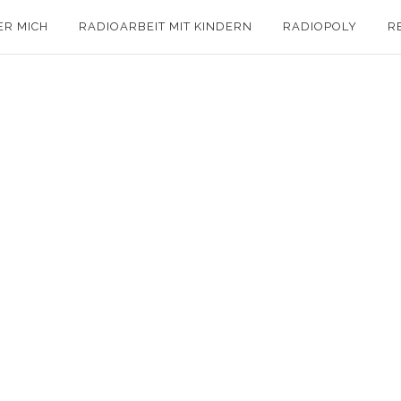
ER MICH
RADIOARBEIT MIT KINDERN
RADIOPOLY
R