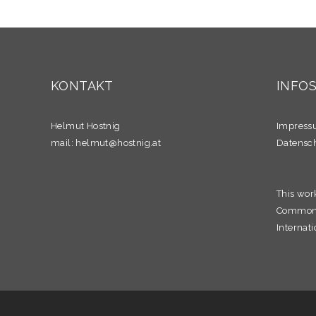
KONTAKT
INFO
Helmut Hostnig
Impres
mail:
helmut@hostnig.at
Datensc
This wor
Commons 
Internati