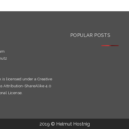
S
POPULAR POSTS
sum
hutz
k is licensed under a
Creative
Attribution-ShareAlike 4.0
onal License.
2019 © Helmut Hostnig