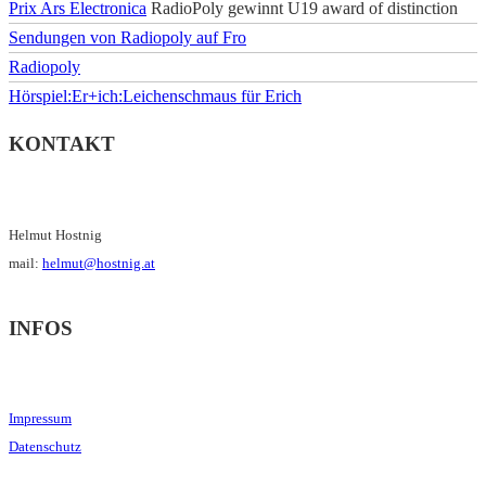
Prix Ars Electronica
RadioPoly gewinnt U19 award of distinction
Sendungen von Radiopoly auf Fro
Radiopoly
Hörspiel:Er+ich:Leichenschmaus für Erich
KONTAKT
Helmut Hostnig
mail:
helmut@hostnig.at
INFOS
Impressum
Datenschutz