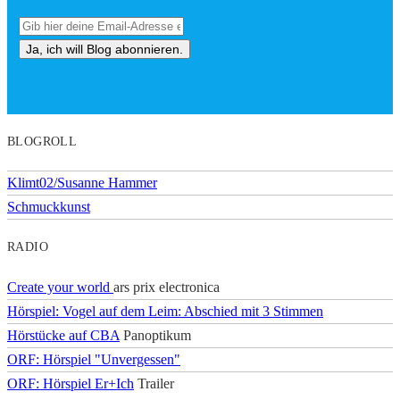
BLOGROLL
Klimt02/Susanne Hammer
Schmuckkunst
RADIO
Create your world
ars prix electronica
Hörspiel: Vogel auf dem Leim: Abschied mit 3 Stimmen
Hörstücke auf CBA
Panoptikum
ORF: Hörspiel "Unvergessen"
ORF: Hörspiel Er+Ich
Trailer