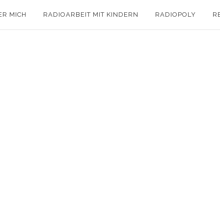
ER MICH
RADIOARBEIT MIT KINDERN
RADIOPOLY
R