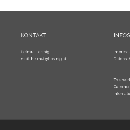
KONTAKT
INFO
Helmut Hostnig
Impres
mail:
helmut@hostnig.at
Datensc
This wor
Commons 
Internati