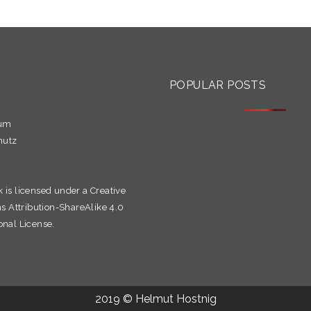
S
POPULAR POSTS
sum
hutz
k is licensed under a
Creative
Attribution-ShareAlike 4.0
onal License.
2019 © Helmut Hostnig