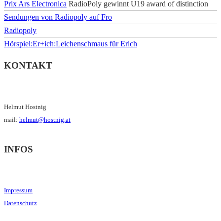
Prix Ars Electronica
RadioPoly gewinnt U19 award of distinction
Sendungen von Radiopoly auf Fro
Radiopoly
Hörspiel:Er+ich:Leichenschmaus für Erich
KONTAKT
Helmut Hostnig
mail:
helmut@hostnig.at
INFOS
Impressum
Datenschutz