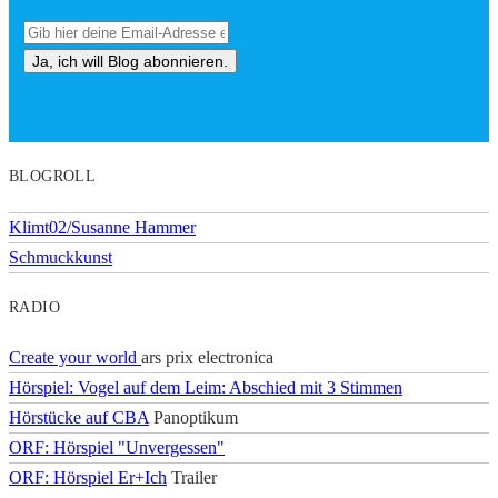
BLOGROLL
Klimt02/Susanne Hammer
Schmuckkunst
RADIO
Create your world
ars prix electronica
Hörspiel: Vogel auf dem Leim: Abschied mit 3 Stimmen
Hörstücke auf CBA
Panoptikum
ORF: Hörspiel "Unvergessen"
ORF: Hörspiel Er+Ich
Trailer