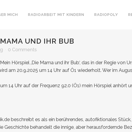
BER MICH
RADIOARBEIT MIT KINDERN
RADIOPOLY
R
 MAMA UND IHR BUB
ig
0 Comments
Mein Hörspiel
‚Die Mama und ihr Bub‘,
das in der Regie von Ur
, wird am 20.9.2025 um 14 Uhr auf Ö1 wiederholt. Wer im Augu
 um 14 Uhr auf der
Frequenz 92.0
(
Ö1
) mein Hörspiel anhört 
ik.de
beschreibt es als ein berührendes, autofiktionales Stück,
Die Geschichte behandelt die innige, aber herausfordernde Be