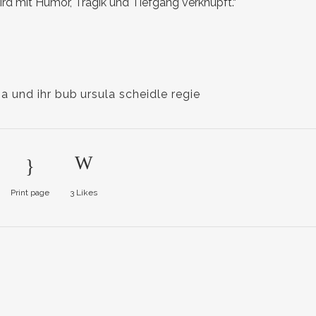
d mit Humor, Tragik und Tiefgang verknüpft.“
a und ihr bub
ursula scheidle regie
Print page
3
Likes