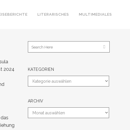
EISEBERICHTE
LITERARISCHES
MULTIMEDIALES
sula
st 2024
KATEGORIEN
und
ARCHIV
 das
ziehung