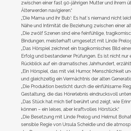
zwischen einer fast 90-jährigen Mutter und ihrem 
Älterwerden navigieren.“
„‘Die Mama und ihr Bub‘:
Es hat´s niemand nicht leic
Nähe und Intimität die Beziehung zwischen einer al
„Die zwölf Szenen sind eine feinfühlige, tragikomi
Bindungen, meisterhaft umgesetzt mit Linde Prelo
„Das Hörspiel zeichnet ein tragikomisches Bild ein
Erfolg und bestandener Prüfungen. Es ist nicht nur
Rückblick auf ein dramatisches Jahrhundert, erzählt
„Ein Hörspiel, das mit viel Humor, Menschlichkeit 
und gleichzeitig ein Vermächtnis der alten Generation
„Die Produktion besticht durch die einfühlsame Re
Gestaltung, die das Hörerlebnis eindrucksvoll unter
„Das Stück hat mich tief berührt und zeigt, wie E
können – ein leises, aber kraftvolles Hörstück.“
„Die Besetzung mit Linde Prelog und Helmut Bohatsc
sensible Regie von Ursula Scheidle und die atmosp