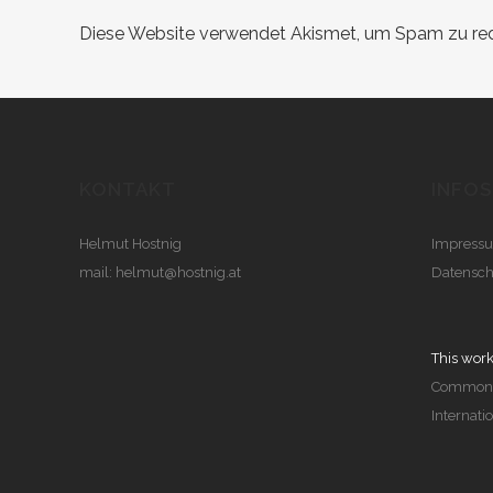
Diese Website verwendet Akismet, um Spam zu re
KONTAKT
INFOS
Helmut Hostnig
Impress
mail:
helmut@hostnig.at
Datensch
This work
Commons 
Internati