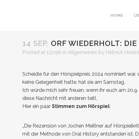
HOME
Ü
14 SEP.
ORF WIEDERHOLT: DIE
Posted at 13:09h
in
Allgemeines
by
Helmut Hostn
Scheidle für den Hörspielpreis 2024 nominiert war
keine Gelegenheit hatte, hat sie am Samstag.
Ich würde mich sehr freuen, wenn ihr euch am 20.9.
diese Nachricht mit anderen teilt.
Hier ein paar
Stimmen zum Hörspiel
:
„
Die Rezension von Jochen Meißner auf Hörspielkrit
mit der Methode von Oral History entstanden ist. 