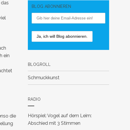
 das
BLOG ABONNIEREN
iel
uch
h ein
BLOGROLL
uchtet
Schmuckkunst
RADIO
Hörspiel: Vogel auf dem Leim:
enso die
Abschied mit 3 Stimmen
ellung