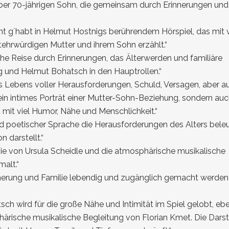
über 70-jährigen Sohn, die gemeinsam durch Erinnerungen und
ht g´habt
in Helmut Hostnigs berührendem Hörspiel, das mit v
tehrwürdigen Mutter und ihrem Sohn erzählt.“
sche Reise durch Erinnerungen, das Älterwerden und familiäre
g und Helmut Bohatsch in den Hauptrollen.“
es Lebens voller Herausforderungen, Schuld, Versagen, aber a
 ein intimes Porträt einer Mutter-Sohn-Beziehung, sondern auc
 mit viel Humor, Nähe und Menschlichkeit.“
und poetischer Sprache die Herausforderungen des Alters bele
 darstellt.“
gie von Ursula Scheidle und die atmosphärische musikalische
malt.“
rinnerung und Familie lebendig und zugänglich gemacht werden
h wird für die große Nähe und Intimität im Spiel gelobt, eb
härische musikalische Begleitung von Florian Kmet. Die Darst