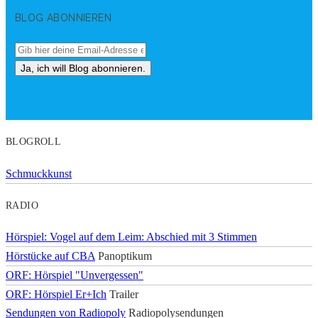
BLOG ABONNIEREN
BLOGROLL
Schmuckkunst
RADIO
Hörspiel: Vogel auf dem Leim: Abschied mit 3 Stimmen
Hörstücke auf CBA
Panoptikum
ORF: Hörspiel "Unvergessen"
ORF: Hörspiel Er+Ich
Trailer
Sendungen von Radiopoly
Radiopolysendungen