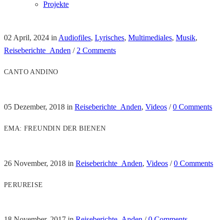
Projekte
02 April, 2024
in
Audiofiles
,
Lyrisches
,
Multimediales
,
Musik
,
Reiseberichte_Anden
/
2 Comments
CANTO ANDINO
05 Dezember, 2018
in
Reiseberichte_Anden
,
Videos
/
0 Comments
EMA: FREUNDIN DER BIENEN
26 November, 2018
in
Reiseberichte_Anden
,
Videos
/
0 Comments
PERUREISE
18 November, 2017
in
Reiseberichte_Anden
/
0 Comments