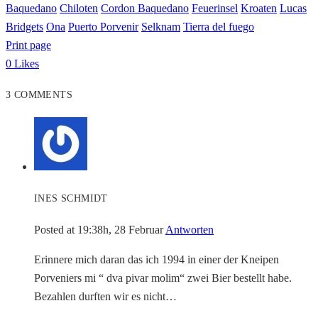
Baquedano
Chiloten
Cordon Baquedano
Feuerinsel
Kroaten
Lucas
Bridgets
Ona
Puerto Porvenir
Selknam
Tierra del fuego
Print page
0
Likes
3 COMMENTS
INES SCHMIDT
Posted at 19:38h, 28 Februar
Antworten
Erinnere mich daran das ich 1994 in einer der Kneipen
Porveniers mi “ dva pivar molim“ zwei Bier bestellt habe.
Bezahlen durften wir es nicht…