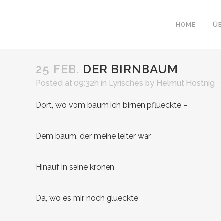
HOME
Ü
25 FEB.
DER BIRNBAUM
Posted at 09:32h
in
Lyrisches
by
Helmut Hostnig
Dort, wo vom baum ich birnen pflueckte –
Dem baum, der meine leiter war
Hinauf in seine kronen
Da, wo es mir noch glueckte