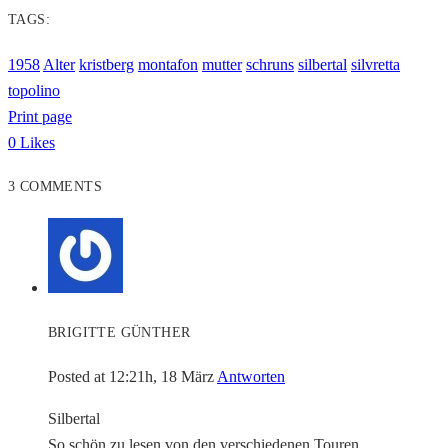
TAGS:
1958
Alter
kristberg
montafon
mutter
schruns
silbertal
silvretta
topolino
Print page
0
Likes
3 COMMENTS
BRIGITTE GÜNTHER
Posted at 12:21h, 18 März
Antworten
Silbertal
So schön zu lesen von den verschiedenen Touren.