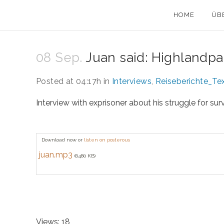
HOME
ÜB
08 Sep.
Juan said: Highlandpa
Posted at 04:17h
in
Interviews
,
Reiseberichte_Te
Interview with exprisoner about his struggle for sur
Download now or
listen on posterous
juan.mp3
(6480 KB)
Views: 18