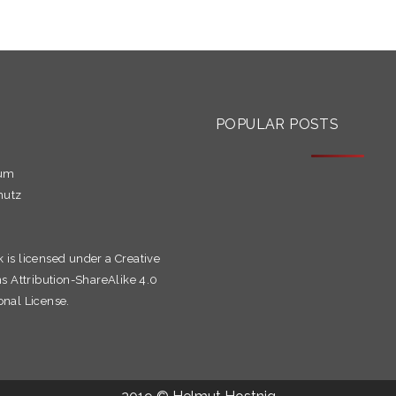
S
POPULAR POSTS
sum
hutz
k is licensed under a
Creative
Attribution-ShareAlike 4.0
onal License.