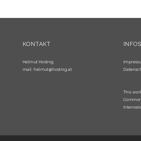
KONTAKT
INFO
Helmut Hostnig
Impres
mail:
helmut@hostnig.at
Datensc
This wor
Commons 
Internati