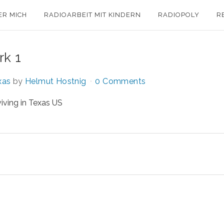
ER MICH
RADIOARBEIT MIT KINDERN
RADIOPOLY
R
rk 1
xas
by
Helmut Hostnig
0 Comments
viving in Texas US