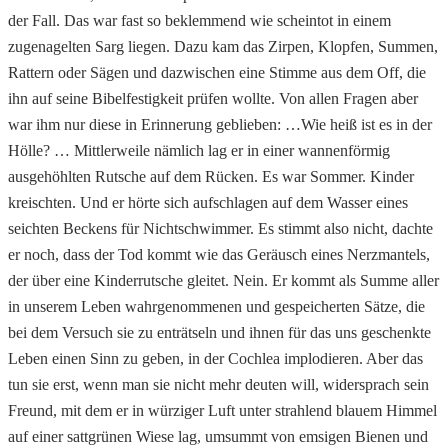
der Fall. Das war fast so beklemmend wie scheintot in einem
zugenagelten Sarg liegen. Dazu kam das Zirpen, Klopfen, Summen,
Rattern oder Sägen und dazwischen eine Stimme aus dem Off, die
ihn auf seine Bibelfestigkeit prüfen wollte. Von allen Fragen aber
war ihm nur diese in Erinnerung geblieben: …Wie heiß ist es in der
Hölle? … Mittlerweile nämlich lag er in einer wannenförmig
ausgehöhlten Rutsche auf dem Rücken. Es war Sommer. Kinder
kreischten. Und er hörte sich aufschlagen auf dem Wasser eines
seichten Beckens für Nichtschwimmer. Es stimmt also nicht, dachte
er noch, dass der Tod kommt wie das Geräusch eines Nerzmantels,
der über eine Kinderrutsche gleitet. Nein. Er kommt als Summe aller
in unserem Leben wahrgenommenen und gespeicherten Sätze, die
bei dem Versuch sie zu enträtseln und ihnen für das uns geschenkte
Leben einen Sinn zu geben, in der Cochlea implodieren. Aber das
tun sie erst, wenn man sie nicht mehr deuten will, widersprach sein
Freund, mit dem er in würziger Luft unter strahlend blauem Himmel
auf einer sattgrünen Wiese lag, umsummt von emsigen Bienen und