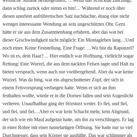
weibliche Stimme herausgefiltert: …Wenn das Schicksal zuschlägt,
dann schlag zurück oder nimm es hin!… Während er noch über
diesen unerhört aufrührerischen Satz nachdachte, drang eine nicht
weniger interessante Wendung an sein ungeschütztes Ohr. Gern
hätte er sie aus dem Zusammenhang erfahren, aber das war bei
dieser Geschwindigkeit nicht möglich: Ein Montagleben lang…Und
noch einer. Keine Feststellung. Eine Frage: …Wo bist du Rapunzel?
Wo ist es, dein Haar?… Hier endlich war Hoffnung, vielleicht sogar
Rettung: Eine Wurzel, die aus dem nackten Felsen ragte und Halt zu
bieten versprach, wenn auch nur vorübergehend. Aber da war keine
Wurzel. Was da hing, war ein abgeschnittener Zopf, der sich in
einem Felsvorsprung verfangen hatte. Wenn er sich an ihm
festhalten wollte, würde er in die Dornen fallen und sein Augenlicht
verlieren. Unaufhaltbar ging der Hörsturz weiter. Er fiel, und fiel,
und fiel, und fiel…Aber es war kein Schacht mehr, kein Abgrund,
der sich wie ein Maul aufgetan hatte, um ihn zu verschlingen. Er lag
in einer Röhre mit einer tunnelartigen Öffnung. Sie hatte nur so viel
Durchmesser, dass sein Körper sie ausfüllte. Das war schlimmer als