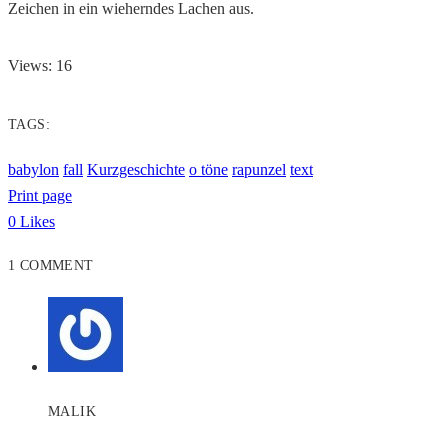
Zeichen in ein wieherndes Lachen aus.
Views: 16
TAGS:
babylon
fall
Kurzgeschichte
o töne
rapunzel
text
Print page
0
Likes
1 COMMENT
MALIK