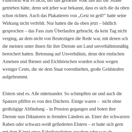
Futterneid war es nicht, der das gemeine Volk fast auf die Straße
getrieben hätte, denn seit jeher war bekannt, dass es sich die da oben
schon richten. Auch das Plakatieren von „Geiz ist geil!“ hatte seine
Wirkung nicht verfehlt. Nur hatten die da oben jetzt – bildlich
gesprochen – das Fass zum Überlaufen gebracht, da kein Tag nicht
verging, an dem nicht von Beutezügen die Rede war, mit denen sch
die meisten unter ihnen für ihre Dienste am Land unverhältnismäßig
bereichert hatten. Betonung auf Unverhältnis, denn den einfachen
Ameisen und Bienen und Eichhörnchen wurden schon wegen
weniger Cents, die sie dem Staat vorenthielten, große Geldstrafen
aufgebrummt.
Elstern sind es. Alle miteinander. So schimpften sie und auch die
Spatzen pfiffen es von den Dächern. Einige waren – nicht ohne
großzügige Abfindung – in Pension gegangen und boten ihre
Dienste nun Diktatoren in fremden Ländern an. Einer der schwarzen
Raben oder schwarz-weiß gefiederten Elstern – er hatte sich gern
mit dem Käppi eines Fahrdienstleiters gesehen oder war als