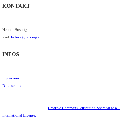
KONTAKT
Helmut Hostnig
mail:
helmut@hostnig.at
INFOS
Impressum
Datenschutz
This work is licensed under a
Creative Commons Attribution-ShareAlike 4.0
International License.