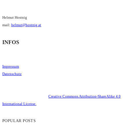
Helmut Hostnig
mail:
helmut@hostnig.at
INFOS
Impressum
Datenschutz
This work is licensed under a
Creative Commons Attribution-ShareAlike 4.0
International License.
POPULAR POSTS