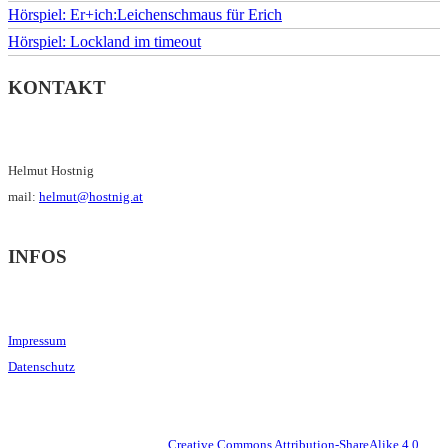
Hörspiel: Er+ich:Leichenschmaus für Erich
Hörspiel: Lockland im timeout
KONTAKT
Helmut Hostnig
mail:
helmut@hostnig.at
INFOS
Impressum
Datenschutz
This work is licensed under a
Creative Commons Attribution-ShareAlike 4.0