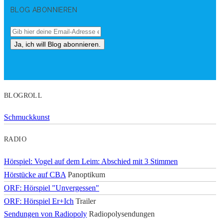
BLOG ABONNIEREN
BLOGROLL
Schmuckkunst
RADIO
Hörspiel: Vogel auf dem Leim: Abschied mit 3 Stimmen
Hörstücke auf CBA
Panoptikum
ORF: Hörspiel "Unvergessen"
ORF: Hörspiel Er+Ich
Trailer
Sendungen von Radiopoly
Radiopolysendungen