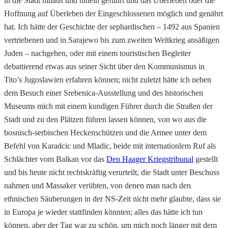
in die Stadt hinaus und hinein geführt und das Überleben oder die
Hoffnung auf Überleben der Eingeschlossenen möglich und genährt
hat. Ich hätte der Geschichte der sephardischen – 1492 aus Spanien
vertriebenen und in Sarajewo bis zum zweiten Weltkrieg ansäßigen
Juden – nachgehen, oder mit einem touristischen Begleiter
debattierend etwas aus seiner Sicht über den Kommunismus in
Tito’s Jugoslawien erfahren können; nicht zuletzt hätte ich neben
dem Besuch einer Srebenica-Ausstellung und des historischen
Museums mich mit einem kundigen Führer durch die Straßen der
Stadt und zu den Plätzen führen lassen können, von wo aus die
bosnisch-serbischen Heckenschützen und die Armee unter dem
Befehl von Karadcic und Mladic, beide mit internationlem Ruf als
Schlächter vom Balkan vor das
Den Haager Kriegstribunal
gestellt
und bis heute nicht rechtskräftig verurteilt, die Stadt unter Beschuss
nahmen und Massaker verübten, von denen man nach den
ethnischen Säuberungen in der NS-Zeit nicht mehr glaubte, dass sie
in Europa je wieder stattfinden könnten; alles das hätte ich tun
können, aber der Tag war zu schön, um mich noch länger mit dem