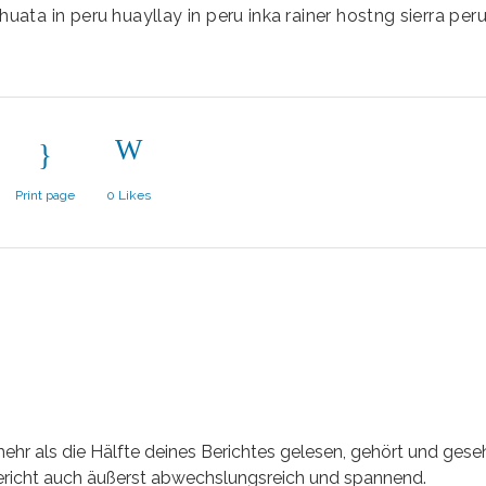
huata in peru
huayllay in peru
inka
rainer hostng
sierra per
Print page
0
Likes
ehr als die Hälfte deines Berichtes gelesen, gehört und gese
 Bericht auch äußerst abwechslungsreich und spannend.