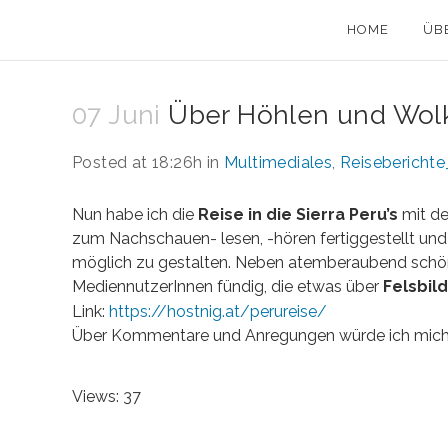
HOME
ÜB
07 Juni
Über Höhlen und Wolk
Posted at 18:26h
in
Multimediales
,
Reisebericht
Nun habe ich die
Reise in die Sierra Peru’s
mit de
zum Nachschauen- lesen, -hören fertiggestellt und
möglich zu gestalten. Neben atemberaubend schö
MediennutzerInnen fündig, die etwas über
Felsbil
Link:
https://hostnig.at/perureise/
Über Kommentare und Anregungen würde ich mich 
Views: 37