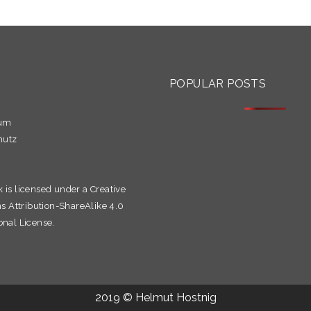
S
POPULAR POSTS
sum
hutz
k is licensed under a
Creative
Attribution-ShareAlike 4.0
onal License.
2019 © Helmut Hostnig