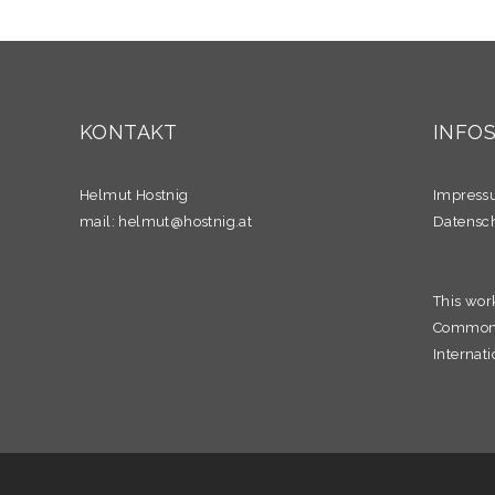
KONTAKT
INFO
Helmut Hostnig
Impres
mail:
helmut@hostnig.at
Datensc
This wor
Commons 
Internati