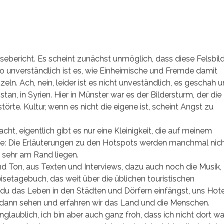
sebericht. Es scheint zunächst unmöglich, dass diese Felsbil
o unverständlich ist es, wie Einheimische und Fremde damit
eln. Ach, nein, leider ist es nicht unveständlich, es geschah 
stan, in Syrien. Hier in Münster war es der Bildersturm, der die
törte. Kultur, wenn es nicht die eigene ist, scheint Angst zu
ht, eigentlich gibt es nur eine Kleinigkeit, die auf meinem
ierte: Die Erläuterungen zu den Hotspots werden manchmal nic
u sehr am Rand liegen.
nd Ton, aus Texten und Interviews, dazu auch noch die Musik,
eisetagebuch, das weit über die üblichen touristischen
u das Leben in den Städten und Dörfern einfängst, uns Hote
 dann sehen und erfahren wir das Land und die Menschen.
aublich, ich bin aber auch ganz froh, dass ich nicht dort war