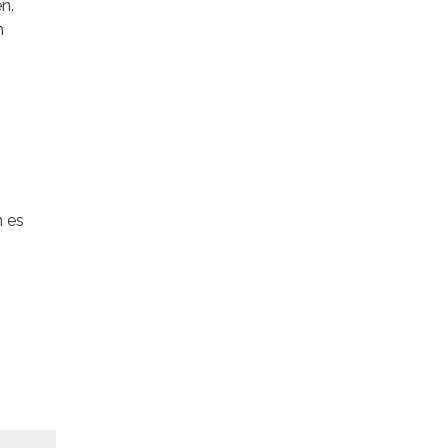
n.
m
n es