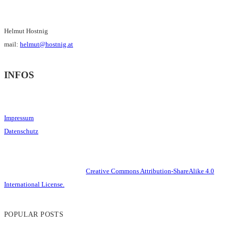
Helmut Hostnig
mail:
helmut@hostnig.at
INFOS
Impressum
Datenschutz
This work is licensed under a
Creative Commons Attribution-ShareAlike 4.0
International License.
POPULAR POSTS