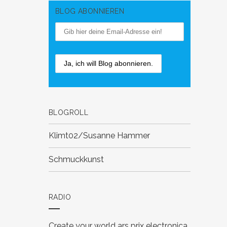
BLOG ABONNIEREN
BLOGROLL
Klimt02/Susanne Hammer
Schmuckkunst
RADIO
Create your world
ars prix electronica