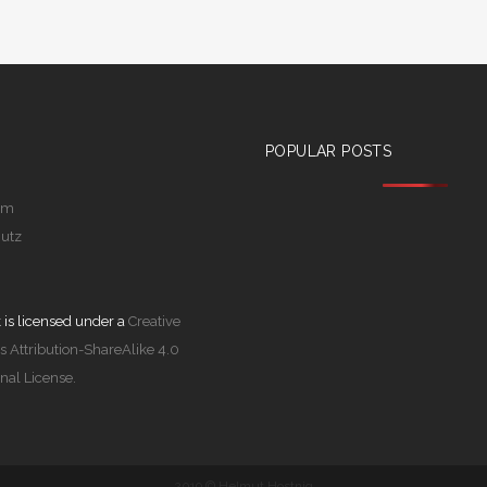
POPULAR POSTS
um
utz
 is licensed under a
Creative
Attribution-ShareAlike 4.0
onal License.
2019 © Helmut Hostnig