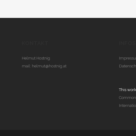
KONTAKT
INFOS
Helmut Hostnig
Impress
mail:
helmut@hostnig.at
Datensch
This work
Commons 
Internati