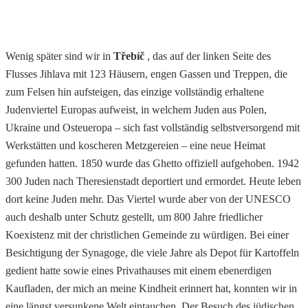
Wenig später sind wir in
Třebíč
, das auf der linken Seite des
Flusses Jihlava mit 123 Häusern, engen Gassen und Treppen, die
zum Felsen hin aufsteigen, das einzige vollständig erhaltene
Judenviertel Europas aufweist, in welchem Juden aus Polen,
Ukraine und Osteueropa – sich fast vollständig selbstversorgend mit
Werkstätten und koscheren Metzgereien – eine neue Heimat
gefunden hatten. 1850 wurde das Ghetto offiziell aufgehoben. 1942
300 Juden nach Theresienstadt deportiert und ermordet. Heute leben
dort keine Juden mehr. Das Viertel wurde aber von der UNESCO
auch deshalb unter Schutz gestellt, um 800 Jahre friedlicher
Koexistenz mit der christlichen Gemeinde zu würdigen. Bei einer
Besichtigung der Synagoge, die viele Jahre als Depot für Kartoffeln
gedient hatte sowie eines Privathauses mit einem ebenerdigen
Kaufladen, der mich an meine Kindheit erinnert hat, konnten wir in
eine längst versunkene Welt eintauchen. Der Besuch des jüdischen