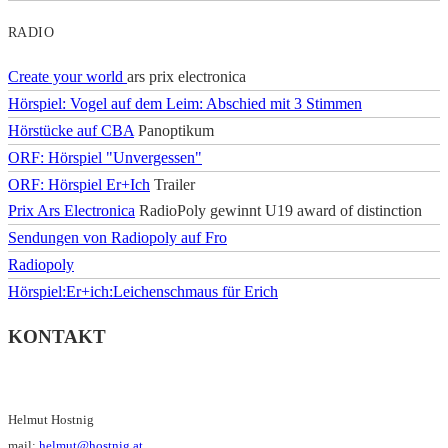
RADIO
Create your world
ars prix electronica
Hörspiel: Vogel auf dem Leim: Abschied mit 3 Stimmen
Hörstücke auf CBA
Panoptikum
ORF: Hörspiel "Unvergessen"
ORF: Hörspiel Er+Ich
Trailer
Prix Ars Electronica
RadioPoly gewinnt U19 award of distinction
Sendungen von Radiopoly auf Fro
Radiopoly
Hörspiel:Er+ich:Leichenschmaus für Erich
KONTAKT
Helmut Hostnig
mail:
helmut@hostnig.at