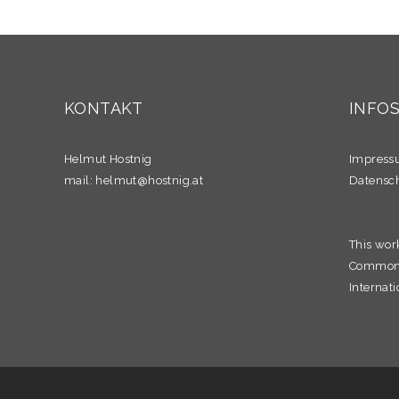
KONTAKT
INFO
Helmut Hostnig
Impres
mail:
helmut@hostnig.at
Datensc
This wor
Commons 
Internati