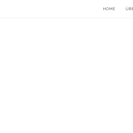
HOME
ÜB
11 Februar, 2015
in
Städtereisen
/
0 Comments
KATHEDRALE AUS SCHIEFER