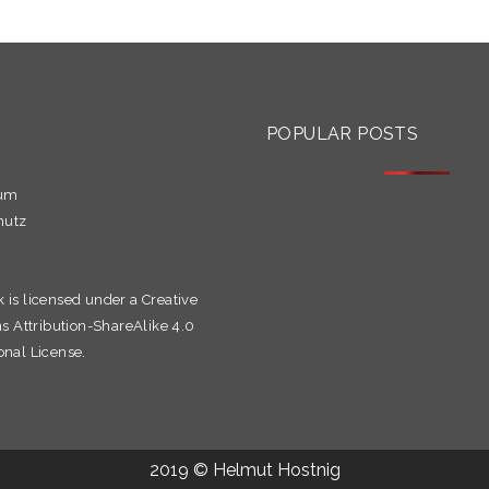
S
POPULAR POSTS
sum
hutz
k is licensed under a
Creative
Attribution-ShareAlike 4.0
onal License.
2019 © Helmut Hostnig