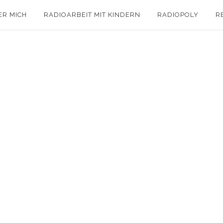
ER MICH
RADIOARBEIT MIT KINDERN
RADIOPOLY
R