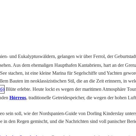
nien- und Eukalyptuswäldern, gelangen wir über Ferrol, der Geburtstad
esehen. Aus dem ehemaligen Haupthafen Kantabriens, hart an der Grenz
See stachen, ist eine kleine Marina für Segelschiffe und Yachten gewo
allem Bauten im neoklassizistischen Stil, die an die Zeit erinnern, in
Blüte erlebte. Heute lockt es wegen der maritimen Atmosphäre Touri
enden
Hórreos
, traditionelle Getreidespeicher, die wegen der hohen Luft
o sein soll, wie der Nordspanien-Guide von Dorling Kinderslay unterstel
nee in den Regen gemischt, und die Nachrichten sind voll panischer Ber