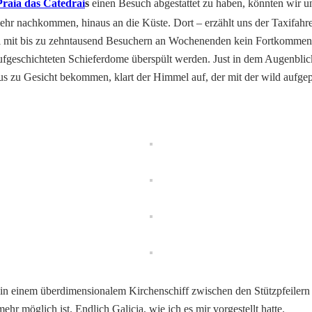
Praia das Catedrai
s
einen Besuch abgestattet zu haben, könnten wir un
hr nachkommen, hinaus an die Küste. Dort – erzählt uns der Taxifahr
ei mit bis zu zehntausend Besuchern an Wochenenden kein Fortkommen
ufgeschichteten Schieferdome überspült werden. Just in dem Augenblic
us zu Gesicht bekommen, klart der Himmel auf, der mit der wild aufg
einem überdimensionalem Kirchenschiff zwischen den Stützpfeilern aus
 möglich ist. Endlich Galicia, wie ich es mir vorgestellt hatte.