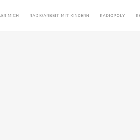
BER MICH
RADIOARBEIT MIT KINDERN
RADIOPOLY
R
TS