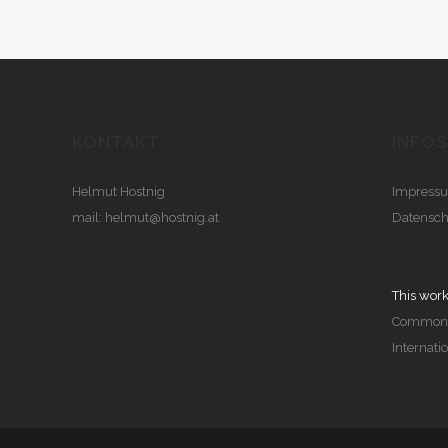
KONTAKT
INFOS
Helmut Hostnig
Impress
mail:
helmut@hostnig.at
Datensch
This work
Commons 
Internati