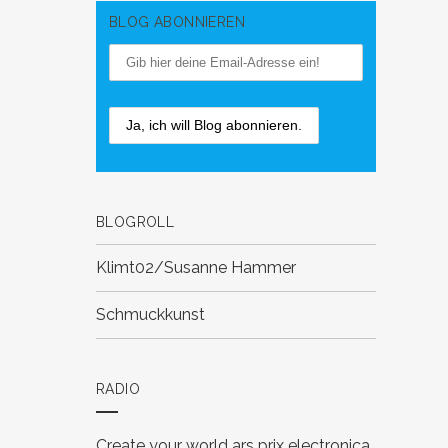
BLOG ABONNIEREN
BLOGROLL
Klimt02/Susanne Hammer
Schmuckkunst
RADIO
Create your world
ars prix electronica