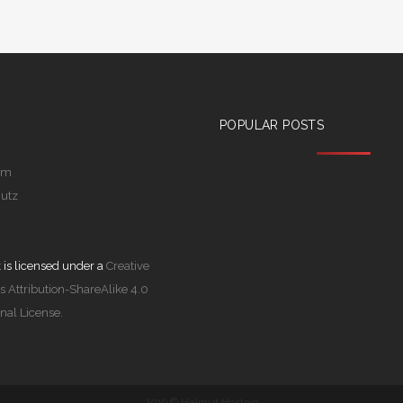
POPULAR POSTS
um
utz
 is licensed under a
Creative
Attribution-ShareAlike 4.0
onal License.
2019 © Helmut Hostnig