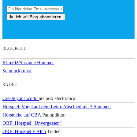
BLOGROLL
Klimt02/Susanne Hammer
Schmuckkunst
RADIO
Create your world
ars prix electronica
Hörspiel: Vogel auf dem Leim: Abschied mit 3 Stimmen
Hörstücke auf CBA
Panoptikum
ORF: Hörspiel "Unvergessen"
ORF: Hörspiel Er+Ich
Trailer