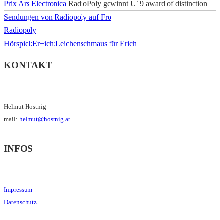
Prix Ars Electronica
RadioPoly gewinnt U19 award of distinction
Sendungen von Radiopoly auf Fro
Radiopoly
Hörspiel:Er+ich:Leichenschmaus für Erich
KONTAKT
Helmut Hostnig
mail:
helmut@hostnig.at
INFOS
Impressum
Datenschutz