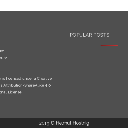
S
POPULAR POSTS
sum
hutz
k is licensed under a
Creative
Attribution-ShareAlike 4.0
onal License.
2019 © Helmut Hostnig