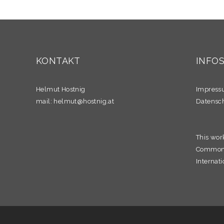
KONTAKT
INFO
Helmut Hostnig
Impres
mail:
helmut@hostnig.at
Datensc
This wor
Commons 
Internati