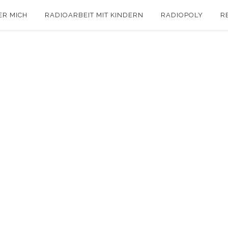
ER MICH
RADIOARBEIT MIT KINDERN
RADIOPOLY
R