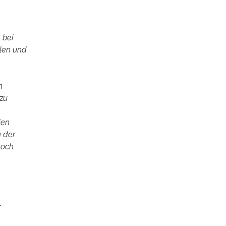
 bei
len und
n
 zu
den
n der
noch
r