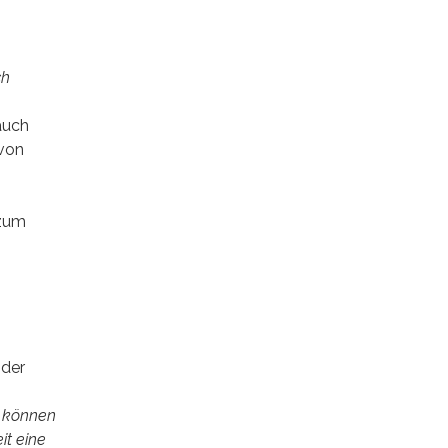
ch
auch
 von
 zum
 der
s können
it eine