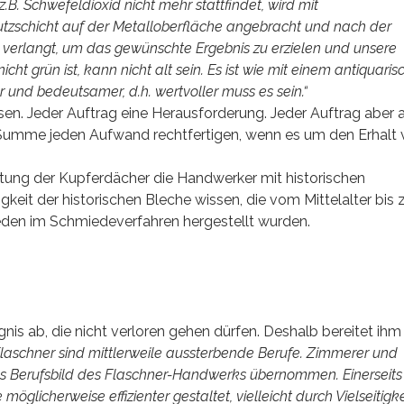
. Schwefeldioxid nicht mehr stattfindet, wird mit
zschicht auf der Metalloberfläche angebracht und nach der
g verlangt, um das gewünschte Ergebnis zu erzielen und unsere
t grün ist, kann nicht alt sein. Es ist wie mit einem antiquaris
r und bedeutsamer, d.h. wertvoller muss es sein.“
. Jeder Auftrag eine Herausforderung. Jeder Auftrag aber 
in Summe jeden Aufwand rechtfertigen, wenn es um den Erhalt
altung der Kupferdächer die Handwerker mit historischen
keit der historischen Bleche wissen, die vom Mittelalter bis
en im Schmiedeverfahren hergestellt wurden.
nis ab, die nicht verloren gehen dürfen. Deshalb bereitet ihm
laschner sind mittlerweile aussterbende Berufe. Zimmerer und
s Berufsbild des Flaschner-Handwerks übernommen. Einerseit
möglicherweise effizienter gestaltet, vielleicht durch Vielseitigke