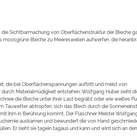
h die Sichtbarmachung von Oberflächenstruktur der Bleche g
is moosgrüne Bleche zu Meereswellen aufwerfen, die heranb
eit, die bei Oberflächenspannungen auftritt und meist von
durch Materialmüdigkeit entstehen. Wolfgang Huber sieht d
 Schnee die Bleche unter ihrer Last begräbt oder wie weißes Pu
im Tauwetter abtropfen, sich das Blech durch die Sonneneins
an mit ihm in Berührung kommt. Der Flaschner Meister Wolfga
Bauchemie auskamen und bewundert die von Hand geschmied
üllen. Er sieht sie tagein tagaus und kann und wird sich an de