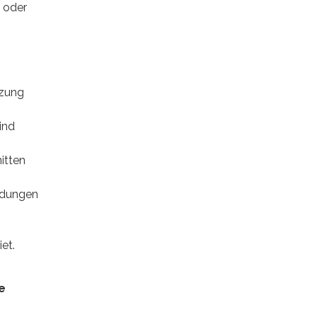
 oder
tzung
ind
itten
ndungen
et.
e