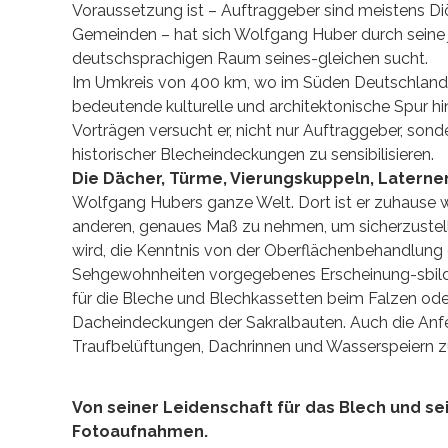
Voraussetzung ist – Auftraggeber sind meistens 
Gemeinden – hat sich Wolfgang Huber durch seine j
deutschsprachigen Raum seines-gleichen sucht.
Im Umkreis von 400 km, wo im Süden Deutschlands
bedeutende kulturelle und architektonische Spur hin
Vorträgen versucht er, nicht nur Auftraggeber, sond
historischer Blecheindeckungen zu sensibilisieren.
Die Dächer, Türme, Vierungskuppeln, Latern
Wolfgang Hubers ganze Welt. Dort ist er zuhause wi
anderen, genaues Maß zu nehmen, um sicherzustelle
wird, die Kenntnis von der Oberflächenbehandlung
Sehgewohnheiten vorgegebenes Erscheinung-sbild z
für die Bleche und Blechkassetten beim Falzen od
Dacheindeckungen der Sakralbauten. Auch die Anf
Traufbelüftungen, Dachrinnen und Wasserspeiern z
Von seiner Leidenschaft für das Blech und s
Fotoaufnahmen.