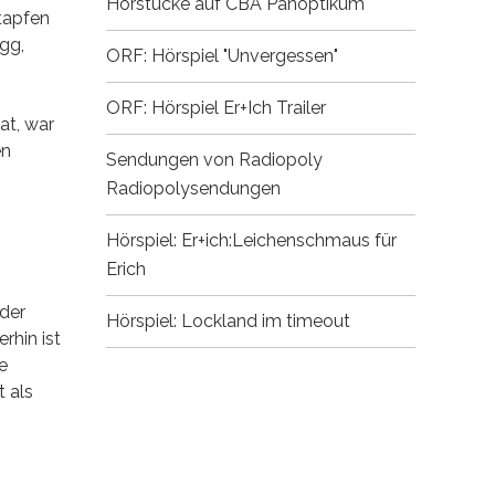
Hörstücke auf CBA
Panoptikum
stapfen
gg,
ORF: Hörspiel "Unvergessen"
ORF: Hörspiel Er+Ich
Trailer
at, war
en
Sendungen von Radiopoly
Radiopolysendungen
Hörspiel: Er+ich:Leichenschmaus für
Erich
 der
Hörspiel: Lockland im timeout
rhin ist
e
t als