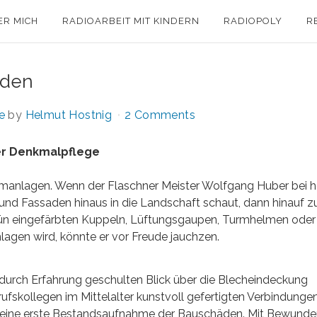
ER MICH
RADIOARBEIT MIT KINDERN
RADIOPOLY
R
eden
e
by
Helmut Hostnig
2 Comments
der Denkmalpflege
omanlagen. Wenn der Flaschner Meister Wolfgang Huber bei 
und Fassaden hinaus in die Landschaft schaut, dann hinauf z
rün eingefärbten Kuppeln, Lüftungsgaupen, Turmhelmen oder
hlagen wird, könnte er vor Freude jauchzen.
n durch Erfahrung geschulten Blick über die Blecheindeckung
ufskollegen im Mittelalter kunstvoll gefertigten Verbindungen
t eine erste Bestandsaufnahme der Bauschäden. Mit Bewunde