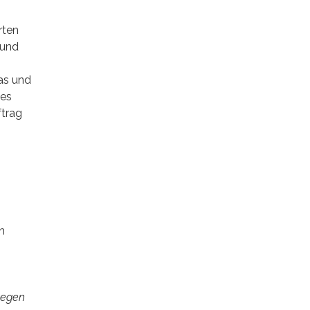
rten
 und
as und
les
ftrag
n
wegen