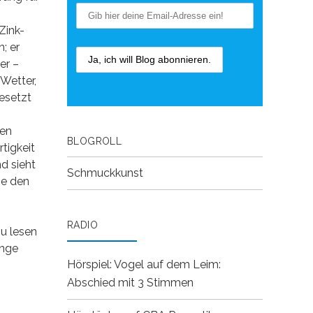
Zink-
; er
er –
Wetter,
esetzt
sen
BLOGROLL
tigkeit
d sieht
Schmuckkunst
ie den
RADIO
zu lesen
ange
Hörspiel: Vogel auf dem Leim:
Abschied mit 3 Stimmen