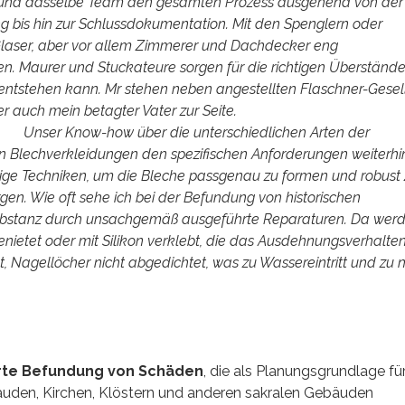
 und dasselbe Team den gesamten Prozess ausgehend von der
 bis hin zur Schlussdokumentation. Mit den Spenglern oder
Glaser, aber vor allem Zimmerer und Dachdecker eng
. Maurer und Stuckateure sorgen für die richtigen Überstände
ntstehen kann. Mr stehen neben angestellten Flaschner-Gesel
 auch mein betagter Vater zur Seite.
Unser Know-how über die unterschiedlichen Arten der
hen Blechverkleidungen den spezifischen Anforderungen weiterhi
ige Techniken, um die Bleche passgenau zu formen und robust
rgen. Wie oft sehe ich bei der Befundung von historischen
e Substanz durch unsachgemäß ausgeführte Reparaturen. Da wer
ietet oder mit Silikon verklebt, die das Ausdehnungsverhalte
t, Nagellöcher nicht abgedichtet, was zu Wassereintritt und zu 
erte Befundung von Schäden
, die als Planungsgrundlage fü
äuden, Kirchen, Klöstern und anderen sakralen Gebäuden