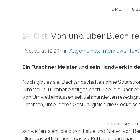
HOME
ÜB
24 Okt.
Von und über Blech r
Posted at 12:23h
in
Allgemeines
,
Interviews
,
Text
Ein Flaschner Meister und sein Handwerk in 
Noch gibt es sie: Dachlandschaften ohne Solarstr
Himmel in Turmhöhe seilgesichert über die Dächer 
von Umwelteinflüssen seit Jahrhunderten resedag
Laternen, unter deren Gestühl gleich die Glocke sc
Er lässt seine
schweifen, sieht die durch Falze und Nieten von Ber
Blechkassetten, „liest“ das zu Rettende und mach