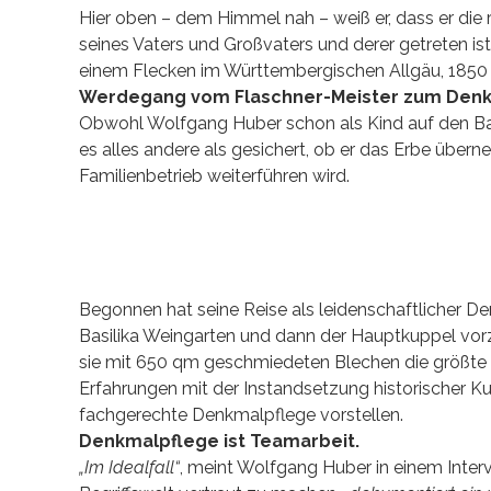
Hier oben – dem Himmel nah – weiß er, dass er die ri
seines Vaters und Großvaters und derer getreten is
einem Flecken im Württembergischen Allgäu, 1850 
Werdegang vom Flaschner-Meister zum Denkm
Obwohl Wolfgang Huber schon als Kind auf den Bau
es alles andere als gesichert, ob er das Erbe über
Familienbetrieb weiterführen wird.
Begonnen hat seine Reise als leidenschaftlicher D
Basilika Weingarten und dann der Hauptkuppel vorzu
sie mit 650 qm geschmiedeten Blechen die größte
Erfahrungen mit der Instandsetzung historischer Ku
fachgerechte Denkmalpflege vorstellen.
Denkmalpflege ist Teamarbeit.
„Im Idealfall“
, meint Wolfgang Huber in einem Interv