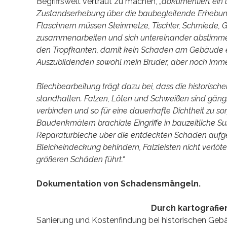
Begriffswelt vertraut zu machen, „
dokumentiert ein
Zustandserhebung über die baubegleitende Erhebung
Flaschnern müssen Steinmetze, Tischler, Schmiede, 
zusammenarbeiten und sich untereinander abstimmen
den Tropfkanten, damit kein Schaden am Gebäude e
Auszubildenden sowohl mein Bruder, aber noch immer
Blechbearbeitung trägt dazu bei, dass die historisc
standhalten. Falzen, Löten und Schweißen sind gäng
verbinden und so für eine dauerhafte Dichtheit zu so
Baudenk
mälern brachiale Eingriffe in bauzeitlich
Reparaturbleche über die entdeckten Schäden aufgen
Bleicheindeckung behindern, Falzleisten nicht verlöte
größeren Schäden führt.“
Dokumentation von Schadensmängeln.
Durch kartografi
Sanierung und Kostenfindung bei historischen Geb