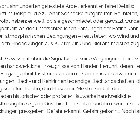
Jahrhunderten geleistete Arbeit erkennt er feine Details:
 Beispiel, die zu einer Schnecke aufgerollten Rollnieten, 
wölbt haben; er weiß, ob sie geschmiedet oder gewalzt wurden
egbarkeit; an den unterschiedlichen Färbungen der Patina kann 
n atmosphärischen Bedingungen – feststellen, wo Wind und 
t den Eindeckungen aus Kupfer, Zink und Blei am meisten zug
ich Gewissheit über die Signatur, die seine Vorgänger hinterlas
eren handwerkliche Erzeugnisse von Händen herrührt, deren Fer
 Vergangenheit lässt er noch einmal seine Blicke schweifen un
ungen, Dach- und Kehlrinnen lebendige Dachlandschaften, d
chaffen. Für ihn, den Flaschner-Meister, sind all die
aden historischer oder profaner Bauwerke handwerkliche
lterung ihre eigene Geschichte erzählen, und ihm, weil er sie 
deckungen preisgeben. Gefahr erkannt, Gefahr gebannt. Noch l