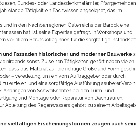
Diözesen, Bundes- oder Landesdenkmalämter, Pfarrgemeinden
ahrelange Tätigkeit ein Fachwissen angeeignet, das im
 und in den Nachbarregionen Österreichs der Barock eine
terlassen hat, ist seine Expertise gefragt. In Workshops und
ern vor allem BerufskollegInnen für die sorgfältige Instandse
en und Fassaden historischer und moderner Bauwerke
s
e nirgends sonst. Zu seinen Tätigkeiten gehört neben vielen
n, dass das Material auf die richtige Größe und Form geschn
 oder – veredelung, um ein vom Auftraggeber oder durch
u erzielen, und eine sorgfältige Ausführung sauberer Verbi
er Anbringen von Schweißnähten bei den Turm- und
ertigung und Montage oder Reparatur von Dachtraufen,
ur Ableitung des Regenwassers gehört zu seinem Arbeitsgebi
eine vielfältigen Erscheinungsformen zeugen auch sein