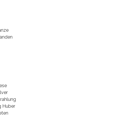
anze
randen
iese
lver
trahlung
ng Huber
eten
n