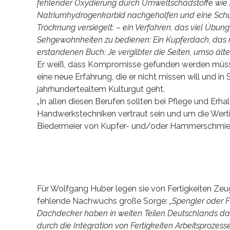
fehlender Oxydierung durch Umweltschadstoffe wie z.B
Natriumhydrogenkarbid nachgeholfen und eine Schut
Trocknung versiegelt: – ein Verfahren, das viel Übun
Sehgewohnheiten zu bedienen: Ein Kupferdach, das nich
erstandenen Buch: Je vergilbter die Seiten, umso älte
Er weiß, dass Kompromisse gefunden werden müssen
eine neue Erfahrung, die er nicht missen will und 
jahrhundertealtem Kulturgut geht.
„In allen diesen Berufen sollten bei Pflege und Erh
Handwerkstechniken vertraut sein und um die Wertig
Biedermeier von Kupfer- und/oder Hammerschmied
Für Wolfgang Huber legen sie von Fertigkeiten Zeug
fehlende Nachwuchs große Sorge:
„Spengler oder F
Dachdecker haben in weiten Teilen Deutschlands da
durch die Integration von Fertigkeiten Arbeitsprozesse 