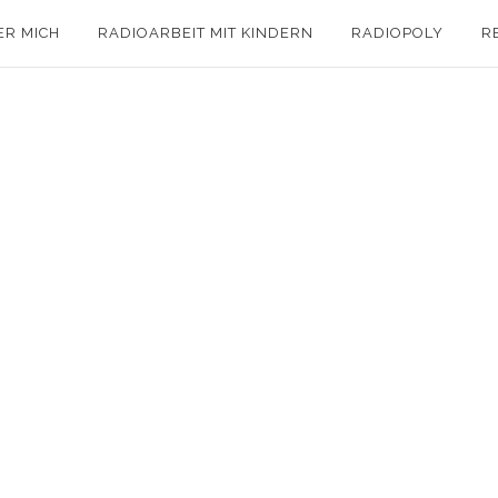
ER MICH
RADIOARBEIT MIT KINDERN
RADIOPOLY
R