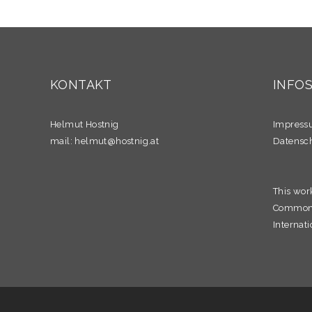
KONTAKT
INFO
Helmut Hostnig
Impres
mail:
helmut@hostnig.at
Datensc
This wor
Commons 
Internati