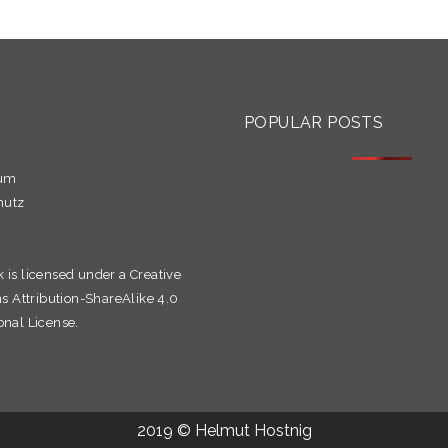
S
POPULAR POSTS
sum
hutz
k is licensed under a
Creative
Attribution-ShareAlike 4.0
onal License.
2019 © Helmut Hostnig