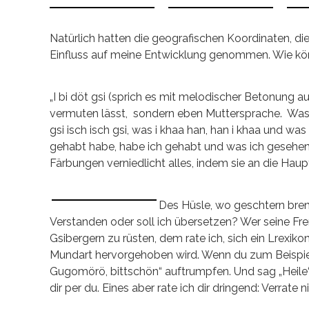
Natürlich hatten die geografischen Koordinaten, d
Einfluss auf meine Entwicklung genommen. Wie kön
„I bi döt gsi (sprich es mit melodischer Betonung auf
vermuten lässt, sondern eben Muttersprache. Was a
gsi isch isch gsi, was i khaa han, han i khaa und wa
gehabt habe, habe ich gehabt und was ich gesehen h
Färbungen verniedlicht alles, indem sie an die Haup
Des Hüsle, wo geschtern bren
Verstanden oder soll ich übersetzen? Wer seine Fre
Gsibergern zu rüsten, dem rate ich, sich ein Lrexik
Mundart hervorgehoben wird. Wenn du zum Beispiel
Gugomörö, bittschön“ auftrumpfen. Und sag „Heile“
dir per du. Eines aber rate ich dir dringend: Verrat