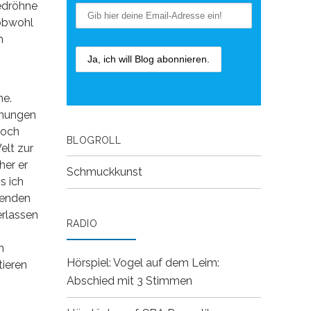
Gedröhne
 obwohl
n
he.
inungen
loch
BLOGROLL
elt zur
her er
Schmuckkunst
s ich
genden
erlassen
RADIO
n
Hörspiel: Vogel auf dem Leim:
tieren
Abschied mit 3 Stimmen