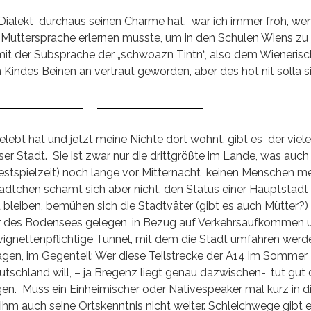
Dialekt durchaus seinen Charme hat, war ich immer froh, we
r Muttersprache erlernen musste, um in den Schulen Wiens zu
h mit der Subsprache der „schwoazn Tintn“, also dem Wienerisc
Kindes Beinen an vertraut geworden, aber des hot nit sölla si
ebt hat und jetzt meine Nichte dort wohnt, gibt es der viel
r Stadt. Sie ist zwar nur die drittgrößte im Lande, was auch
Festspielzeit) noch lange vor Mitternacht keinen Menschen m
ädtchen schämt sich aber nicht, den Status einer Hauptstadt 
bleiben, bemühen sich die Stadtväter (gibt es auch Mütter?) 
r des Bodensees gelegen, in Bezug auf Verkehrsaufkommen 
vignettenpflichtige Tunnel, mit dem die Stadt umfahren werd
agen, im Gegenteil: Wer diese Teilstrecke der A14 im Sommer
tschland will, – ja Bregenz liegt genau dazwischen-, tut gut
en. Muss ein Einheimischer oder Nativespeaker mal kurz in d
 ihm auch seine Ortskenntnis nicht weiter. Schleichwege gibt e