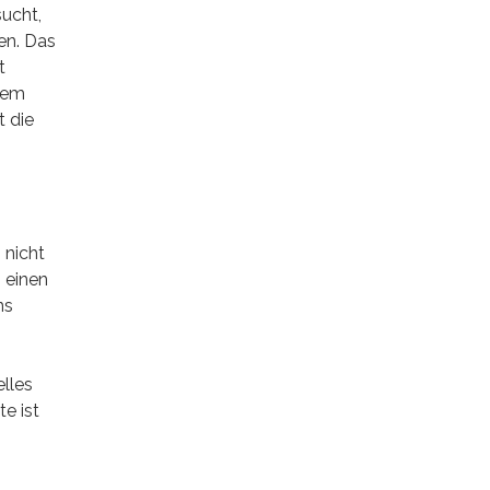
ucht,
en. Das
t
 dem
t die
g nicht
 einen
ns
lles
e ist