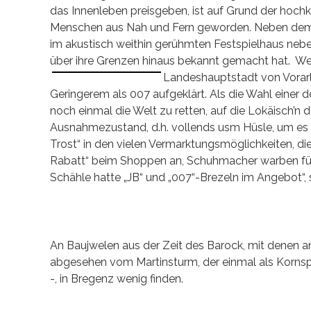
das Innenleben preisgeben, ist auf Grund der hoc
Menschen aus Nah und Fern geworden. Neben dem S
im akustisch weithin gerühmten Festspielhaus neb
über ihre Grenzen hinaus bekannt gemacht hat. We
Landeshauptstadt von Vorar
Geringerem als 007 aufgeklärt. Als die Wahl einer d
noch einmal die Welt zu retten, auf die Lokäisch’n 
Ausnahmezustand, d.h. vollends usm Hüsle, um es 
Trost“ in den vielen Vermarktungsmöglichkeiten, d
Rabatt“ beim Shoppen an, Schuhmacher warben für 
Schähle hatte „JB“ und „007“-Brezeln im Angebot“, 
An Baujwelen aus der Zeit des Barock, mit denen
abgesehen vom Martinsturm, der einmal als Kornsp
-, in Bregenz wenig finden.