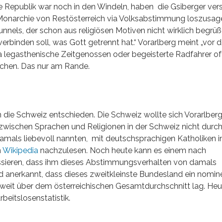
 Republik war noch in den Windeln, haben die Gsiberger vers
narchie von Restösterreich via Volksabstimmung loszusag
nels, der schon aus religiösen Motiven nicht wirklich begrüß
verbinden soll, was Gott getrennt hat.“ Vorarlberg meint „vor
 legasthenische Zeitgenossen oder begeisterte Radfahrer of
chen. Das nur am Rande.
 die Schweiz entschieden. Die Schweiz wollte sich Vorarlber
 zwischen Sprachen und Religionen in der Schweiz nicht durch
damals liebevoll nannten, mit deutschsprachigen Katholiken i
n
Wikipedia
nachzulesen. Noch heute kann es einem nach
ssieren, dass ihm dieses Abstimmungsverhalten von damals
d anerkannt, dass dieses zweitkleinste Bundesland ein nomine
eit über dem österreichischen Gesamtdurchschnitt lag. Heut
rbeitslosenstatistik.