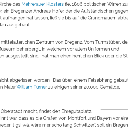
Kirche des
Mehrerauer Klosters
fiel 1806 politischen Wirren z
r, ein Bregenzer Andreas Hofer, der die Aufständischen gegen
t aufhängen hat lassen, ließ sie bis auf die Grundmauern abtr
dau ausgebaut.
 mittelalterlichen Zentrum von Bregenz. Vom Turmstüberl de
 Museum beherbergt, in welchem vor allem Uniformen und
n ausgestellt sind, hat man einen herrlichen Blick über die S
h nicht abgerissen worden. Das über einem Felsabhang gebau
n Maler
William Turner
zu einigen seiner 20.000 Gemälde,
 Oberstadt macht, findet den Ehregutaplatz.
esinnt war, dass es die Grafen von Montfort und Bayern vor ei
der it gsi wä, wäre mer scho lang Schwitzer“, soll ein Brege