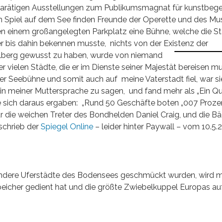
hkarätigen Ausstellungen zum Publikumsmagnat für kunstbege
piel auf dem See finden Freunde der Operette und des Mus
en einem großangelegten Parkplatz eine Bühne, welche die S
r bis dahin bekennen musste, nichts von der Existenz
der
lberg gewusst zu haben, wurde von niemand
er vielen Städte, die er im Dienste seiner Majestät bereisen m
der Seebühne und somit auch auf meine Vaterstadt fiel, war si
in meiner Muttersprache zu sagen, und fand mehr als „Ein 
ie sich daraus ergaben: „Rund 50 Geschäfte boten „007 Proze
die weichen Treter des Bondhelden Daniel Craig, und die Bä
schrieb der
Spiegel Online
– leider hinter Paywall – vom 10.5.
 andere Uferstädte des Bodensees geschmückt wurden, wird 
eicher gedient hat und die größte Zwiebelkuppel Europas au