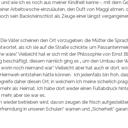
– und wie ich es noch aus meiner Kindheit kenne -, mit dem 
 einer Arbeitswoche einzuläuten, den Duft von Maggi atmen,
r noch sein Backsteinschlot als Zeuge einer längst vergangene
 Die Väter scheinen den Ort vorzugeben, die Mütter die Sprac
wortet, als ich sie auf die Straße schickte, um Passantenme
ne wäre.“ Vielleicht hat er sich mit der Philosophie von Ernst B
ng beschäftigt, diesem nämlich ging es „ um den Umbau der W
d worin noch niemand war“. Vielleicht aber hat auch er dort, wo
 Heimweh entstehen hätte können. Ich jedenfalls bin froh, das
reife daher diesen Ort, in welchem ich meine sicherlich prä
 mehr als Heimat. Ich habe dort weder einen Fußabdruck hint
mehr, aber sie war es.
 wieder betrieben wird, davon zeugen die frisch aufgestellte
rfremdung in unseren Schulen“ warnen und „Sicherheit“ garan