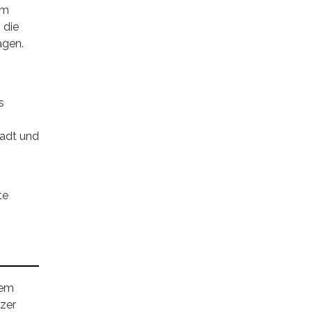
um
 die
agen.
s
tadt und
te
nem
nzer