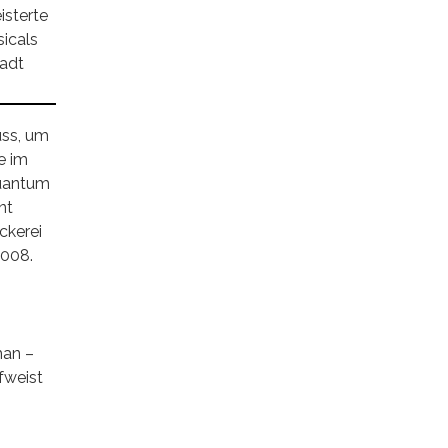
isterte
icals
tadt
uss, um
e im
Quantum
nt
ckerei
2008.
man –
fweist