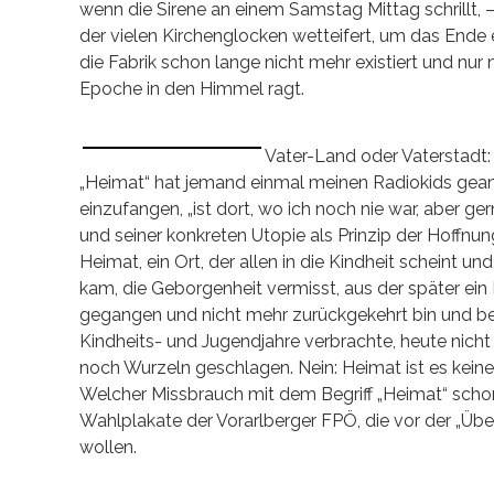
wenn die Sirene an einem Samstag Mittag schrillt, 
der vielen Kirchenglocken wetteifert, um das Ende
die Fabrik schon lange nicht mehr existiert und nu
Epoche in den Himmel ragt.
Vater-Land oder Vaterstadt:
„Heimat“ hat jemand einmal meinen Radiokids geant
einzufangen, „ist dort, wo ich noch nie war, aber ger
und seiner konkreten Utopie als Prinzip der Hoffnu
Heimat, ein Ort, der allen in die Kindheit scheint un
kam, die Geborgenheit vermisst, aus der später ein
gegangen und nicht mehr zurückgekehrt bin und beg
Kindheits- und Jugendjahre verbrachte, heute nicht
noch Wurzeln geschlagen. Nein: Heimat ist es keine 
Welcher Missbrauch mit dem Begriff „Heimat“ schon
Wahlplakate der Vorarlberger FPÖ, die vor der „Übe
wollen.