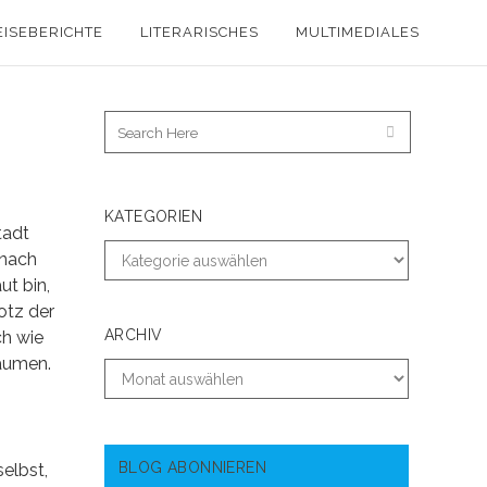
EISEBERICHTE
LITERARISCHES
MULTIMEDIALES
KATEGORIEN
tadt
 nach
ut bin,
otz der
ARCHIV
ch wie
räumen.
BLOG ABONNIEREN
elbst,