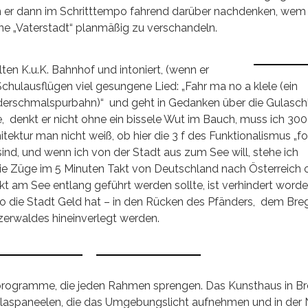
n er dann im Schritttempo fahrend darüber nachdenken, wem 
ine „Vaterstadt“ planmäßig zu verschandeln.
lten K.u.K. Bahnhof und intoniert, (wenn er
hulausflügen viel gesungene Lied: „Fahr ma no a klele (ein
derschmalspurbahn)“ und geht in Gedanken über die Gulasch
e, denkt er nicht ohne ein bissele Wut im Bauch, muss ich 30
ektur man nicht weiß, ob hier die 3 f des Funktionalismus „f
ind, und wenn ich von der Stadt aus zum See will, stehe ich
die Züge im 5 Minuten Takt von Deutschland nach Österreich 
kt am See entlang geführt werden sollte, ist verhindert word
 so die Stadt Geld hat – in den Rücken des Pfänders, dem Br
erwaldes hineinverlegt werden.
enprogramme, die jeden Rahmen sprengen. Das Kunsthaus in B
Glaspaneelen, die das Umgebungslicht aufnehmen und in der