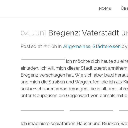
HOME
ÜB
04 Juni
Bregenz: Vaterstadt u
Posted at 21:16h
in
Allgemeines
,
Städtereisen
b
Ich möchte dich heute zu ei
einladen. Ich will mich dieser Stadt zuerst annäher
Bregenz verschlagen hat. Wie sich aber bald herausste
und mich die Straßen und Wege rufen, die ich als K
unübersehbaren Veränderungen, die in all den Jahr
unter Blaupausen die Gegenwart von damals mit de
Ich imaginiere sepiafarben Häuser und Brücken, wo