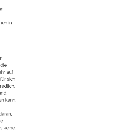
nn
hen in
.
en
 die
ehr auf
für sich
redlich.
und
en kann,
 daran,
ie
s keine.