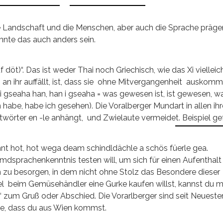
ie Landschaft und die Menschen, aber auch die Sprache präg
nte das auch anders sein.
 döt)“. Das ist weder Thai noch Griechisch, wie das Xi vielleic
n ihr auffällt, ist, dass sie ohne Mitvergangenheit auskomm
s i gseaha han, han i gseaha = was gewesen ist, ist gewesen, w
abe, habe ich gesehen). Die Voralberger Mundart in allen ih
twörter en -le anhängt, und Zwielaute vermeidet. Beispiel gef
nt hot, hot wega deam schindldächle a schös füerle gea.
mdsprachenkenntnis testen will, um sich für einen Aufenthalt
on zu besorgen, in dem nicht ohne Stolz das Besondere dieser
 beim Gemüsehändler eine Gurke kaufen willst, kannst du mi
 zum Gruß oder Abschied. Die Vorarlberger sind seit Neuest
e nie, dass du aus Wien kommst.