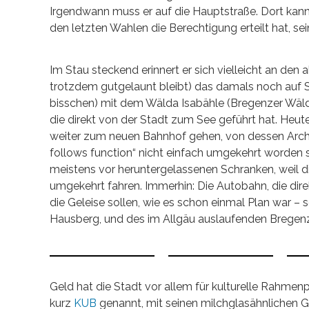
Irgendwann muss er auf die Hauptstraße. Dort kan
den letzten Wahlen die Berechtigung erteilt hat, se
Im Stau steckend erinnert er sich vielleicht an den a
trotzdem gutgelaunt bleibt) das damals noch auf Sc
bisschen) mit dem Wälda Isabähle (Bregenzer Wäl
die direkt von der Stadt zum See geführt hat. Heut
weiter zum neuen Bahnhof gehen, von dessen Archit
follows function“ nicht einfach umgekehrt worden s
meistens vor heruntergelassenen Schranken, weil 
umgekehrt fahren. Immerhin: Die Autobahn, die dire
die Geleise sollen, wie es schon einmal Plan war –
Hausberg, und des im Allgäu auslaufenden Bregenz
Geld hat die Stadt vor allem für kulturelle Rahm
kurz
KUB
genannt, mit seinen milchglasähnlichen 