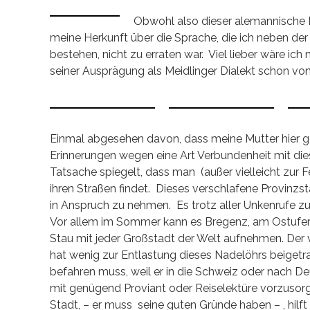
Obwohl also dieser alemannische 
meine Herkunft über die Sprache, die ich neben de
bestehen, nicht zu erraten war. Viel lieber wäre ic
seiner Ausprägung als Meidlinger Dialekt schon von 
Einmal abgesehen davon, dass meine Mutter hier gel
Erinnerungen wegen eine Art Verbundenheit mit diese
Tatsache spiegelt, dass man (außer vielleicht zur 
ihren Straßen findet. Dieses verschlafene Provinzst
in Anspruch zu nehmen. Es trotz aller Unkenrufe zu 
Vor allem im Sommer kann es Bregenz, am Ostufe
Stau mit jeder Großstadt der Welt aufnehmen. Der 
hat wenig zur Entlastung dieses Nadelöhrs beigetr
befahren muss, weil er in die Schweiz oder nach Deu
mit genügend Proviant oder Reiselektüre vorzusorg
Stadt, – er muss seine guten Gründe haben – , hilft