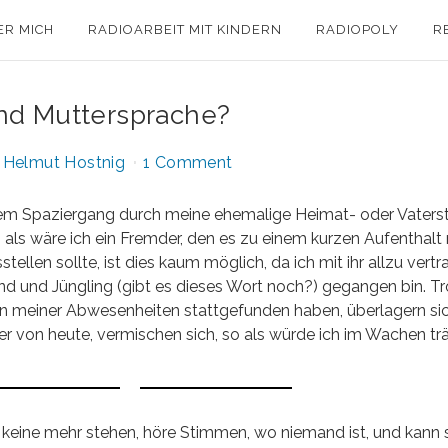
ER MICH
RADIOARBEIT MIT KINDERN
RADIOPOLY
R
nd Muttersprache?
y
Helmut Hostnig
1 Comment
nem Spaziergang durch meine ehemalige Heimat- oder Vaters
n, als wäre ich ein Fremder, den es zu einem kurzen Aufenthalt
llen sollte, ist dies kaum möglich, da ich mit ihr allzu vertra
ind und Jüngling (gibt es dieses Wort noch?) gegangen bin. Tr
en meiner Abwesenheiten stattgefunden haben, überlagern si
r von heute, vermischen sich, so als würde ich im Wachen t
 keine mehr stehen, höre Stimmen, wo niemand ist, und kann s