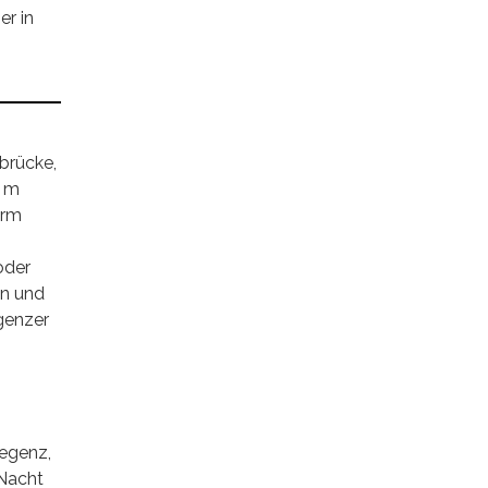
er in
brücke,
0 m
orm
oder
en und
egenzer
regenz,
 Nacht