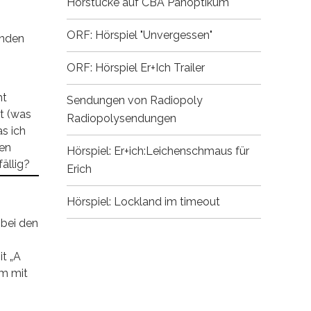
Hörstücke auf CBA
Panoptikum
ORF: Hörspiel "Unvergessen"
enden
ORF: Hörspiel Er+Ich
Trailer
ht
Sendungen von Radiopoly
t (was
Radiopolysendungen
as ich
ren
Hörspiel: Er+ich:Leichenschmaus für
ällig?
Erich
Hörspiel: Lockland im timeout
 bei den
t „A
em mit