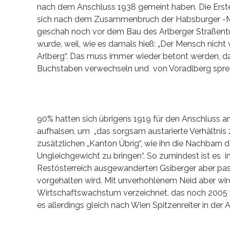
nach dem Anschluss 1938 gemeint haben. Die Erste
sich nach dem Zusammenbruch der Habsburger -Mo
geschah noch vor dem Bau des Arlberger Straßentun
wurde, weil, wie es damals hieß: „Der Mensch nicht 
Arlberg“. Das muss immer wieder betont werden, da
Buchstaben verwechseln und von Voradlberg spre
90% hatten sich übrigens 1919 für den Anschluss an
aufhalsen, um „das sorgsam austarierte Verhältnis
zusätzlichen „Kanton Übrig“, wie ihn die Nachbarn 
Ungleichgewicht zu bringen“. So zumindest ist es i
Restösterreich ausgewanderten Gsiberger aber pa
vorgehalten wird. Mit unverhohlenem Neid aber wir
Wirtschaftswachstum verzeichnet, das noch 2005 w
es allerdings gleich nach Wien Spitzenreiter in der A