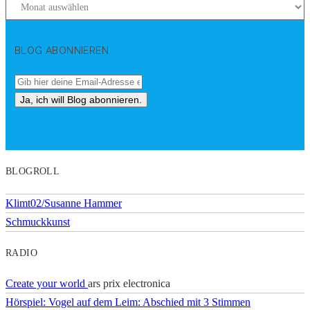
BLOG ABONNIEREN
BLOGROLL
Klimt02/Susanne Hammer
Schmuckkunst
RADIO
Create your world
ars prix electronica
Hörspiel: Vogel auf dem Leim: Abschied mit 3 Stimmen