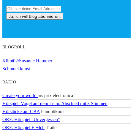
BLOGROLL
Klimt02/Susanne Hammer
Schmuckkunst
RADIO
Create your world
ars prix electronica
Hörspiel: Vogel auf dem Leim: Abschied mit 3 Stimmen
Hörstücke auf CBA
Panoptikum
ORF: Hörspiel "Unvergessen"
ORF: Hörspiel Er+Ich
Trailer