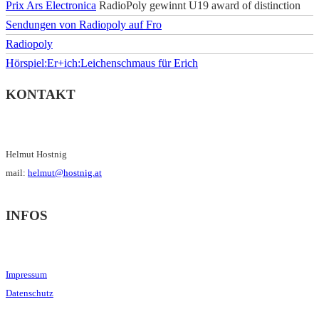
Prix Ars Electronica
RadioPoly gewinnt U19 award of distinction
Sendungen von Radiopoly auf Fro
Radiopoly
Hörspiel:Er+ich:Leichenschmaus für Erich
KONTAKT
Helmut Hostnig
mail:
helmut@hostnig.at
INFOS
Impressum
Datenschutz