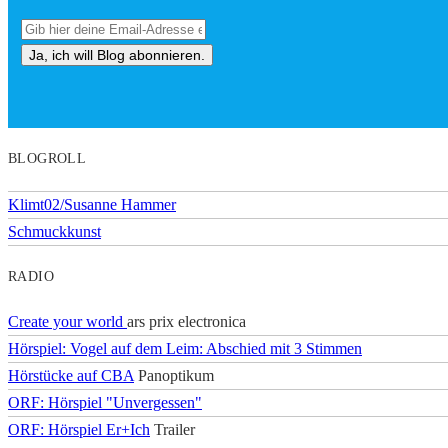
BLOGROLL
Klimt02/Susanne Hammer
Schmuckkunst
RADIO
Create your world
ars prix electronica
Hörspiel: Vogel auf dem Leim: Abschied mit 3 Stimmen
Hörstücke auf CBA
Panoptikum
ORF: Hörspiel "Unvergessen"
ORF: Hörspiel Er+Ich
Trailer