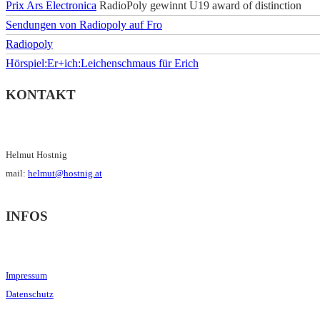
Prix Ars Electronica
RadioPoly gewinnt U19 award of distinction
Sendungen von Radiopoly auf Fro
Radiopoly
Hörspiel:Er+ich:Leichenschmaus für Erich
KONTAKT
Helmut Hostnig
mail:
helmut@hostnig.at
INFOS
Impressum
Datenschutz