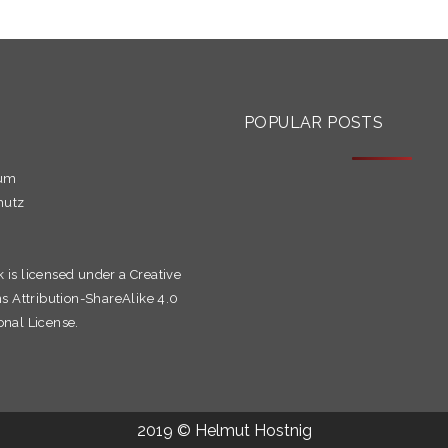
S
POPULAR POSTS
sum
hutz
k is licensed under a
Creative
Attribution-ShareAlike 4.0
onal License.
2019 © Helmut Hostnig