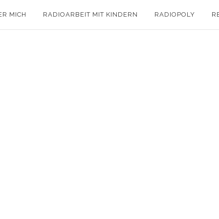
ER MICH
RADIOARBEIT MIT KINDERN
RADIOPOLY
R