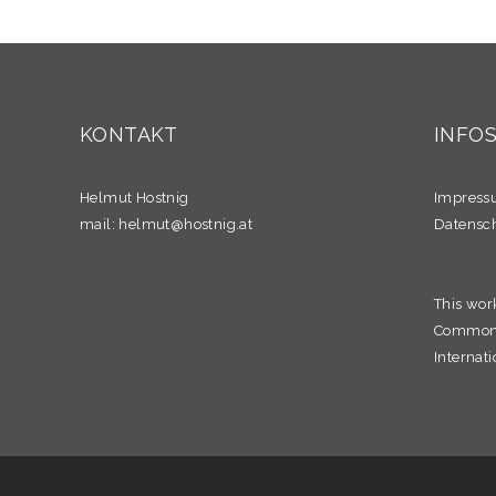
KONTAKT
INFO
Helmut Hostnig
Impres
mail:
helmut@hostnig.at
Datensc
This wor
Commons 
Internati