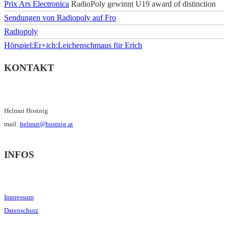
Prix Ars Electronica
RadioPoly gewinnt U19 award of distinction
Sendungen von Radiopoly auf Fro
Radiopoly
Hörspiel:Er+ich:Leichenschmaus für Erich
KONTAKT
Helmut Hostnig
mail:
helmut@hostnig.at
INFOS
Impressum
Datenschutz