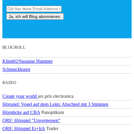
BLOGROLL
Klimt02/Susanne Hammer
Schmuckkunst
RADIO
Create your world
ars prix electronica
Hörspiel: Vogel auf dem Leim: Abschied mit 3 Stimmen
Hörstücke auf CBA
Panoptikum
ORF: Hörspiel "Unvergessen"
ORF: Hörspiel Er+Ich
Trailer