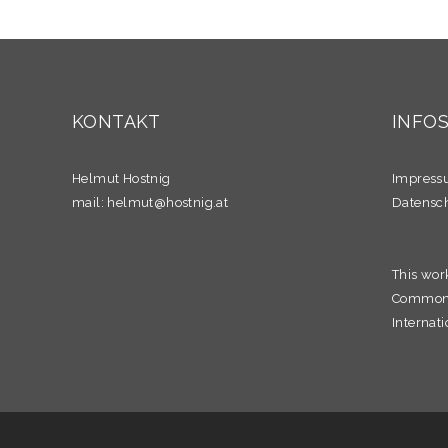
KONTAKT
INFO
Helmut Hostnig
Impres
mail:
helmut@hostnig.at
Datensc
This wor
Commons 
Internati