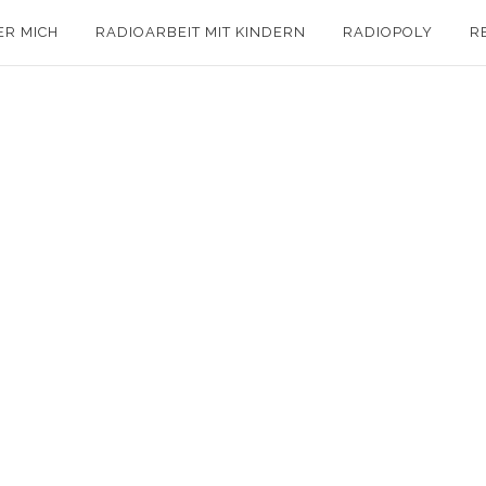
ER MICH
RADIOARBEIT MIT KINDERN
RADIOPOLY
R