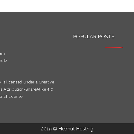
S
POPULAR POSTS
sum
hutz
k is licensed under a
Creative
Attribution-ShareAlike 4.0
onal License.
2019 © Helmut Hostnig