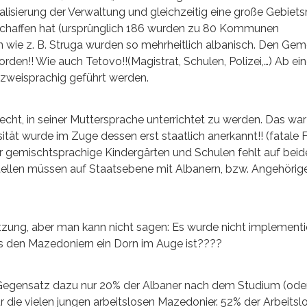
lisierung der Verwaltung und gleichzeitig eine große Gebiet
schaffen hat (ursprünglich 186 wurden zu 80 Kommunen
 wie z. B. Struga wurden so mehrheitlich albanisch. Den Ge
den!! Wie auch Tetovo!!(Magistrat, Schulen, Polizei,…) Ab e
zweisprachig geführt werden.
t, in seiner Muttersprache unterrichtet zu werden. Das war
ät wurde im Zuge dessen erst staatlich anerkannt!! (fatale F
r gemischtsprachige Kindergärten und Schulen fehlt auf beid
 Stellen müssen auf Staatsebene mit Albanern, bzw. Angehörig
zung, aber man kann nicht sagen: Es wurde nicht implementiert
s den Mazedoniern ein Dorn im Auge ist????
 Gegensatz dazu nur 20% der Albaner nach dem Studium (ode
r die vielen jungen arbeitslosen Mazedonier. 52% der Arbeitsl