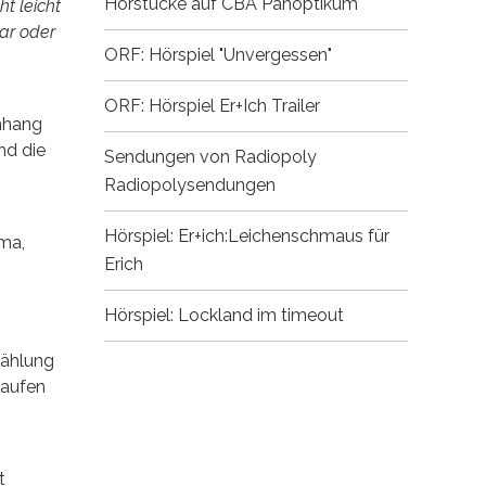
Hörstücke auf CBA
Panoptikum
ht leicht
ar oder
ORF: Hörspiel "Unvergessen"
ORF: Hörspiel Er+Ich
Trailer
Anhang
nd die
Sendungen von Radiopoly
Radiopolysendungen
Hörspiel: Er+ich:Leichenschmaus für
oma,
Erich
Hörspiel: Lockland im timeout
zählung
laufen
t