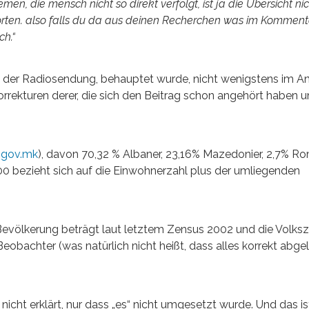
en, die mensch nicht so direkt verfolgt, ist ja die Übersicht nic
orten. also falls du da aus deinen Recherchen was im Komment
ch.“
in der Radiosendung, behauptet wurde, nicht wenigstens im 
Korrekturen derer, die sich den Beitrag schon angehört haben u
.gov.mk
), davon 70,32 % Albaner, 23,16% Mazedonier, 2,7% R
000 bezieht sich auf die Einwohnerzahl plus der umliegenden
Bevölkerung beträgt laut letztem Zensus 2002 und die Volks
 Beobachter (was natürlich nicht heißt, dass alles korrekt abge
cht erklärt, nur dass „es“ nicht umgesetzt wurde. Und das is