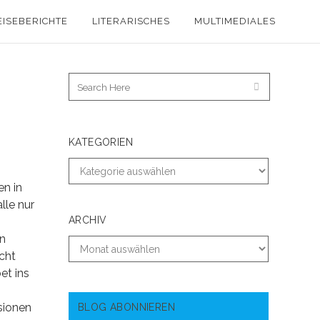
EISEBERICHTE
LITERARISCHES
MULTIMEDIALES
KATEGORIEN
en in
lle nur
ARCHIV
en
cht
et ins
sionen
BLOG ABONNIEREN