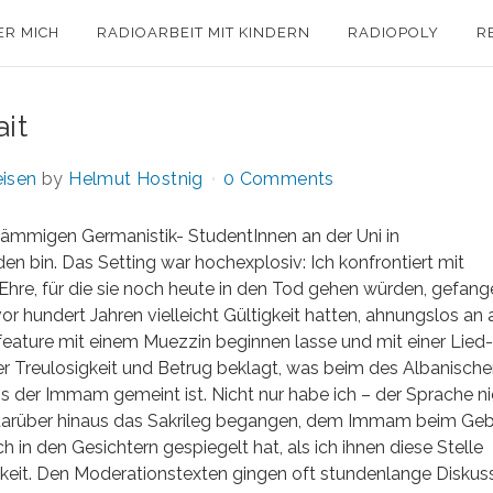
ER MICH
RADIOARBEIT MIT KINDERN
RADIOPOLY
R
ait
eisen
by
Helmut Hostnig
0 Comments
ämmigen Germanistik- StudentInnen an der Uni in
n bin. Das Setting war hochexplosiv: Ich konfrontiert mit
Ehre, für die sie noch heute in den Tod gehen würden, gefang
 hundert Jahren vielleicht Gültigkeit hatten, ahnungslos an a
feature mit einem Muezzin beginnen lasse und mit einer Lied-
er Treulosigkeit und Betrug beklagt, was beim des Albanisch
s der Immam gemeint ist. Nicht nur habe ich – der Sprache ni
e darüber hinaus das Sakrileg begangen, dem Immam beim Geb
h in den Gesichtern gespiegelt hat, als ich ihnen diese Stelle
gkeit. Den Moderationstexten gingen oft stundenlange Diskus