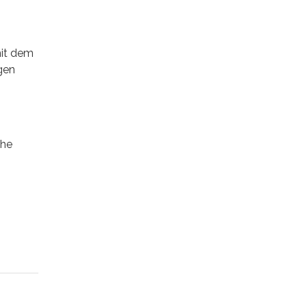
mit dem
gen
che