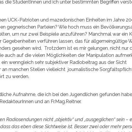
as die StudentInnen und ich unter bestimmten Begriffen verst
chen UCK-Patrioten und mazedonischen Einheiten im Jahre 20
chen gegnerischen Parteien? Wie hoch muss ein Bevölkerungsa
 gelten, um nur zwei Beispiele anzuführen? Manchmal war ein
 Gegebenheiten verführen lassen, das für allgemeingültige W
nders gesehen wird. Trotzdem ist es mir gelungen, nicht nur 
ie auch auf die vielen Möglichkeiten der Manipulation aufme
 ein wenngleich sehr subjektiver Radiobeitrag aus der Sicht
n manchen Stellen vielleicht journalistische Sorgfaltspflich
ört zu werden.
liche Aufnahme, die ich bei den Jugendlichen gefunden habe,
 RedakteurInnen und an Fr.Mag.Reitner.
n Radiosendungen nicht „objektiv“ und „ausgeglichen“ sein – es
 dass das eben diese Sichtweise ist. Besser zwei oder mehr pers