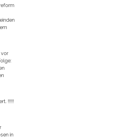
sreform
meinden
inem
 vor
olge:
en
en
. !!!!!
r
osen in