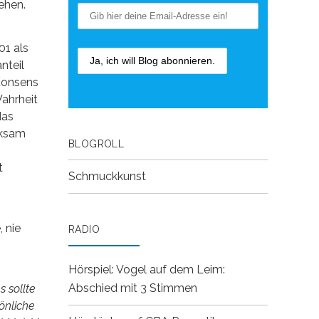
ehen.
01 als
nteil
 Konsens
ahrheit
das
rksam
BLOGROLL
t
Schmuckkunst
 nie
RADIO
Hörspiel: Vogel auf dem Leim:
Abschied mit 3 Stimmen
 sollte
önliche