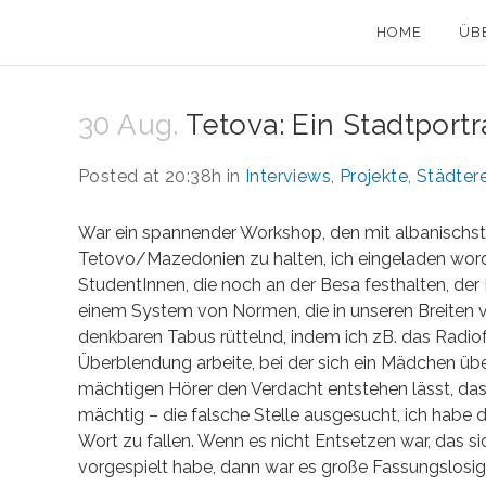
HOME
ÜB
30 Aug.
Tetova: Ein Stadtportr
Posted at 20:38h
in
Interviews
,
Projekte
,
Städter
War ein spannender Workshop, den mit albanischst
Tetovo/Mazedonien zu halten, ich eingeladen worde
StudentInnen, die noch an der Besa festhalten, der 
einem System von Normen, die in unseren Breiten vor
denkbaren Tabus rüttelnd, indem ich zB. das Radio
Überblendung arbeite, bei der sich ein Mädchen üb
mächtigen Hörer den Verdacht entstehen lässt, das
mächtig – die falsche Stelle ausgesucht, ich hab
Wort zu fallen. Wenn es nicht Entsetzen war, das sic
vorgespielt habe, dann war es große Fassungslosi